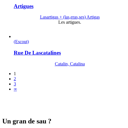
Artigues
Lasartigas + (las,eras,ses) Artigas
Les artigues.
(Escout)
Rue De Lascatalines
Catalin, Catalina
1
2
3
∞
Un gran de sau ?