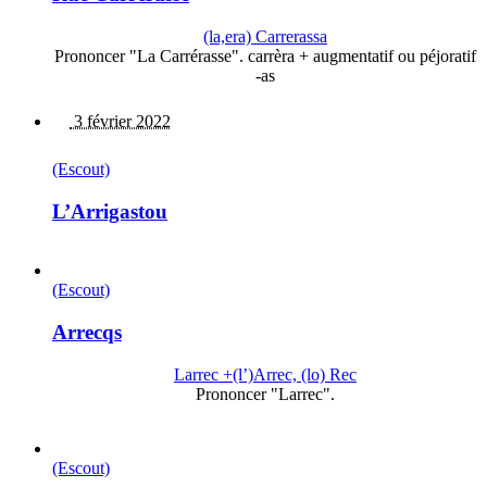
(la,era) Carrerassa
Prononcer "La Carrérasse". carrèra + augmentatif ou péjoratif
-as
3 février 2022
(Escout)
L’Arrigastou
(Escout)
Arrecqs
Larrec +(l’)Arrec, (lo) Rec
Prononcer "Larrec".
(Escout)