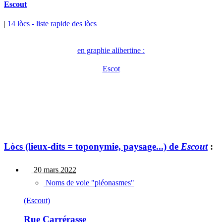
Escout
|
14 lòcs
- liste rapide des lòcs
en graphie alibertine :
Escot
Lòcs (lieux-dits = toponymie, paysage...) de
Escout
:
20 mars 2022
Noms de voie "pléonasmes"
(Escout)
Rue Carrérasse