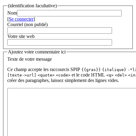
(identification facultative)
Nom
[
Se connecter
]
Courriel (non publié)
Votre site web
Ajoutez votre commentaire ici
Texte de votre message
Ce champ accepte les raccourcis SPIP
{{gras}}
{italique}
-*l
et le code HTML
[texte->url]
<quote>
<code>
<q>
<del>
<in
créer des paragraphes, laissez simplement des lignes vides.