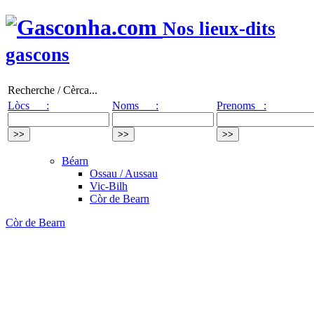
Nos lieux-dits
gascons
Recherche / Cèrca...
Lòcs :
Noms :
Prenoms :
Béarn
Ossau / Aussau
Vic-Bilh
Còr de Bearn
Còr de Bearn