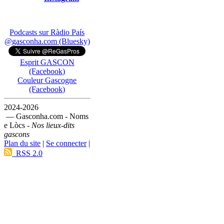
Podcasts sur Ràdio País
@gasconha.com (Bluesky)
Esprit GASCON
(Facebook)
Couleur Gascogne
(Facebook)
2024-2026
— Gasconha.com - Noms
e Lòcs -
Nos lieux-dits
gascons
Plan du site
|
Se connecter
|
RSS 2.0