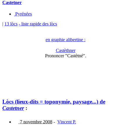
Castetner
Pyrénées
|
13 lòcs
- liste rapide des lòcs
en graphie alibertine :
Castèthner
Prononcer "Castètné".
Lòcs (lieux-dits = toponymie, paysage...) de
Castetner
:
7 novembre 2008
-
Vincent P.