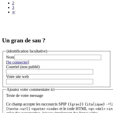
2
3
∞
Un gran de sau ?
(identification facultative)
Nom
[
Se connecter
]
Courriel (non publié)
Votre site web
Ajoutez votre commentaire ici
Texte de votre message
Ce champ accepte les raccourcis SPIP
{{gras}}
{italique}
-*l
et le code HTML
[texte->url]
<quote>
<code>
<q>
<del>
<in