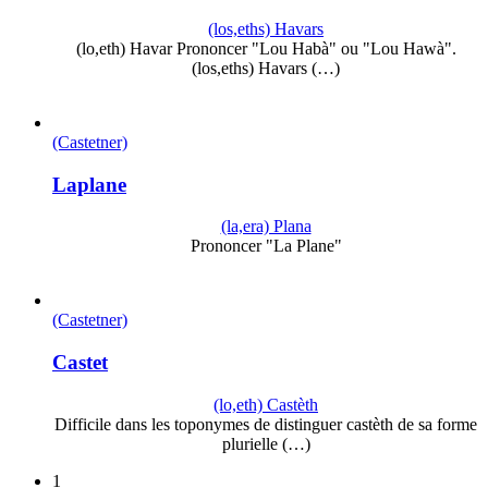
(los,eths) Havars
(lo,eth) Havar Prononcer "Lou Habà" ou "Lou Hawà".
(los,eths) Havars (…)
(Castetner)
Laplane
(la,era) Plana
Prononcer "La Plane"
(Castetner)
Castet
(lo,eth) Castèth
Difficile dans les toponymes de distinguer castèth de sa forme
plurielle (…)
1