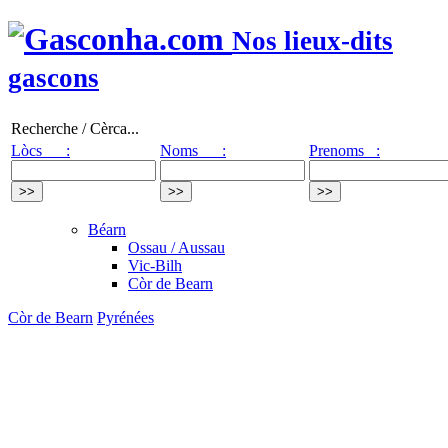
Nos lieux-dits
gascons
Recherche / Cèrca...
Lòcs :
Noms :
Prenoms :
Béarn
Ossau / Aussau
Vic-Bilh
Còr de Bearn
Còr de Bearn
Pyrénées