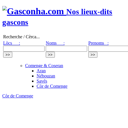
Nos lieux-dits
gascons
Recherche / Cèrca...
Lòcs :
Noms :
Prenoms :
Comenge & Coseran
Aran
Nébouzan
Savés
Còr de Comenge
Còr de Comenge