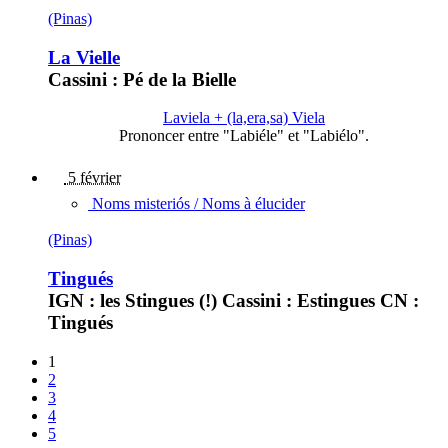
(Pinas)
La Vielle
Cassini : Pé de la Bielle
Laviela + (la,era,sa) Viela
Prononcer entre "Labiéle" et "Labiélo".
5 février
Noms misteriós / Noms à élucider
(Pinas)
Tingués
IGN : les Stingues (!) Cassini : Estingues CN :
Tingués
1
2
3
4
5