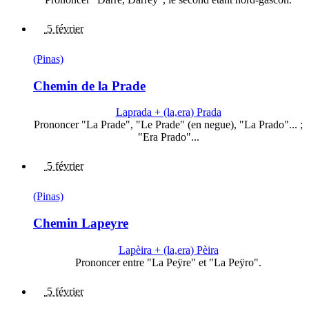
5 février
(Pinas)
Chemin de la Prade
Laprada + (la,era) Prada
Prononcer "La Prade", "Le Prade" (en negue), "La Prado"... ;
"Era Prado"...
5 février
(Pinas)
Chemin Lapeyre
Lapèira + (la,era) Pèira
Prononcer entre "La Peÿre" et "La Peÿro".
5 février