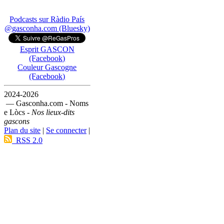
Podcasts sur Ràdio País
@gasconha.com (Bluesky)
Esprit GASCON
(Facebook)
Couleur Gascogne
(Facebook)
2024-2026
— Gasconha.com - Noms
e Lòcs -
Nos lieux-dits
gascons
Plan du site
|
Se connecter
|
RSS 2.0