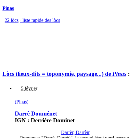
Pinas
|
22 lòcs
- liste rapide des lòcs
Lòcs (lieux-dits = toponymie, paysage...) de
Pinas
:
5 février
(Pinas)
Darrè Douménet
IGN : Derrière Dominet
Darrèr, Darrèir
Prononcer "Darrè, Darrèÿ", le second étant nord-gascon.