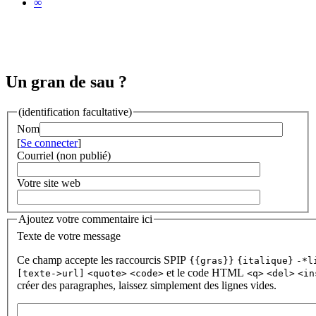
∞
Un gran de sau ?
(identification facultative)
Nom
[
Se connecter
]
Courriel (non publié)
Votre site web
Ajoutez votre commentaire ici
Texte de votre message
Ce champ accepte les raccourcis SPIP
{{gras}}
{italique}
-*l
et le code HTML
[texte->url]
<quote>
<code>
<q>
<del>
<in
créer des paragraphes, laissez simplement des lignes vides.