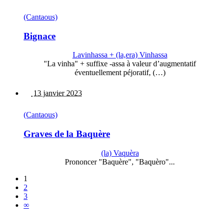
(Cantaous)
Bignace
Lavinhassa + (la,era) Vinhassa
"La vinha" + suffixe -assa à valeur d’augmentatif
éventuellement péjoratif, (…)
13 janvier 2023
(Cantaous)
Graves de la Baquère
(la) Vaquèra
Prononcer "Baquère", "Baquèro"...
1
2
3
∞