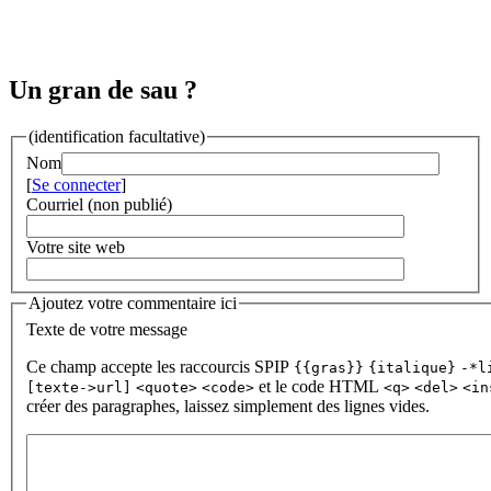
Un gran de sau ?
(identification facultative)
Nom
[
Se connecter
]
Courriel (non publié)
Votre site web
Ajoutez votre commentaire ici
Texte de votre message
Ce champ accepte les raccourcis SPIP
{{gras}}
{italique}
-*l
et le code HTML
[texte->url]
<quote>
<code>
<q>
<del>
<in
créer des paragraphes, laissez simplement des lignes vides.