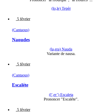
(lo,le) Tepèr
5 février
(Cantaous)
Naoudes
(la,era) Nauda
Variante de nausa.
5 février
(Cantaous)
Escaléte
(l’,er’) Escaleta
Prononcer "Escaléte".
5 février