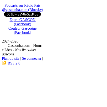
Podcasts sur Ràdio País
@gasconha.com (Bluesky)
Esprit GASCON
(Facebook)
Couleur Gascogne
(Facebook)
2024-2026
— Gasconha.com - Noms
e Lòcs -
Nos lieux-dits
gascons
Plan du site
|
Se connecter
|
RSS 2.0