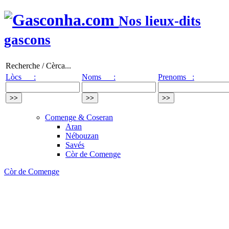
Nos lieux-dits
gascons
Recherche / Cèrca...
Lòcs :
Noms :
Prenoms :
Comenge & Coseran
Aran
Nébouzan
Savés
Còr de Comenge
Còr de Comenge