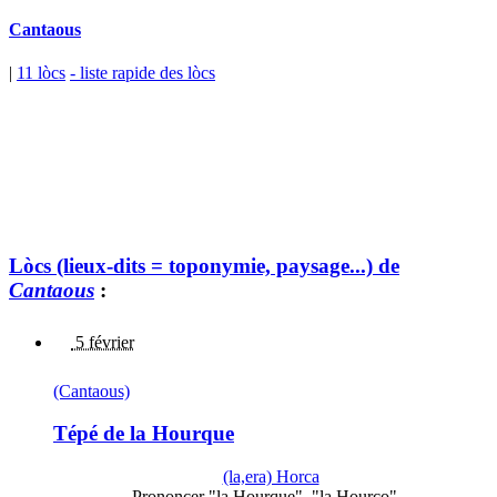
Cantaous
|
11 lòcs
- liste rapide des lòcs
Lòcs (lieux-dits = toponymie, paysage...) de
Cantaous
:
5 février
(Cantaous)
Tépé de la Hourque
(la,era) Horca
Prononcer "la Hourque", "la Hourco"...