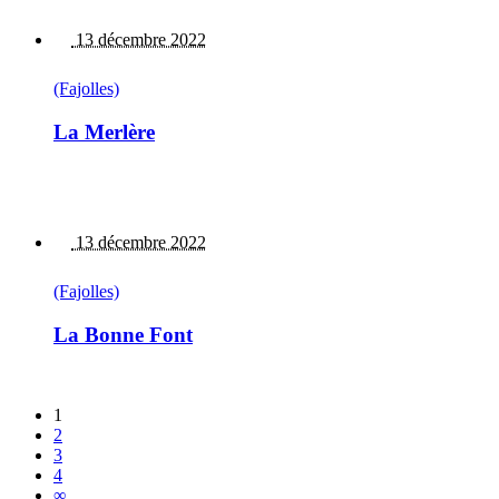
13 décembre 2022
(Fajolles)
La Merlère
13 décembre 2022
(Fajolles)
La Bonne Font
1
2
3
4
∞