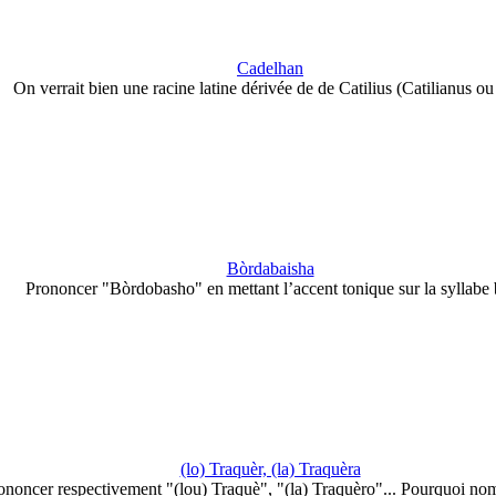
Cadelhan
On verrait bien une racine latine dérivée de de Catilius (Catilianus o
Bòrdabaisha
Prononcer "Bòrdobasho" en mettant l’accent tonique sur la syllabe 
(lo) Traquèr, (la) Traquèra
ononcer respectivement "(lou) Traquè", "(la) Traquèro"... Pourquoi n