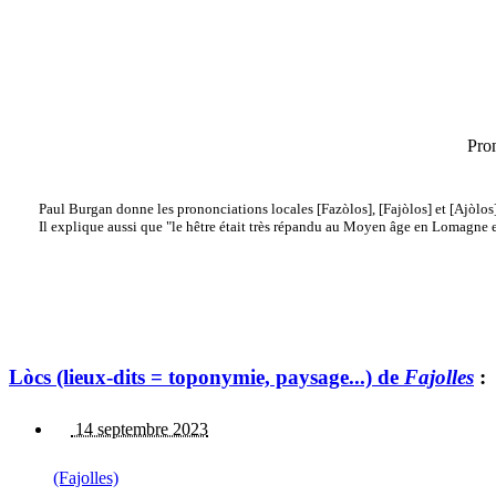
Pro
Paul Burgan donne les prononciations locales [Fazòlos], [Fajòlos] et [Ajòlos
Il explique aussi que "le hêtre était très répandu au Moyen âge en Lomagne 
Lòcs (lieux-dits = toponymie, paysage...) de
Fajolles
:
14 septembre 2023
(Fajolles)