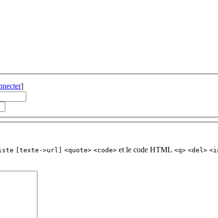
nnecter
]
et le code HTML
iste
[texte->url]
<quote>
<code>
<q>
<del>
<i