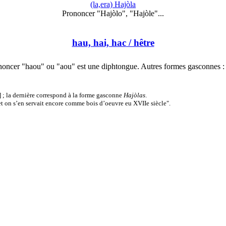
(la,era) Hajòla
Prononcer "Hajòlo", "Hajòle"...
hau, hai, hac
/ hêtre
noncer "haou" ou "aou" est une diphtongue. Autres formes gasconnes :
] ; la dernière correspond à la forme gasconne
Hajòlas
.
et on s’en servait encore comme bois d’oeuvre eu XVIIe siècle".