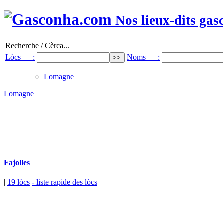
Nos lieux-dits gas
Recherche / Cèrca...
Lòcs :
Noms :
Lomagne
Lomagne
Fajolles
|
19 lòcs
- liste rapide des lòcs