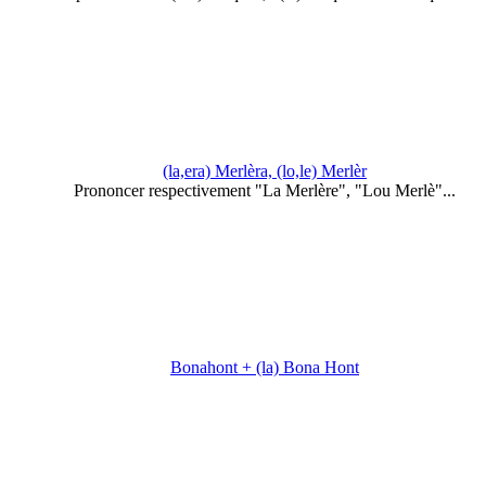
(la,era) Merlèra, (lo,le) Merlèr
Prononcer respectivement "La Merlère", "Lou Merlè"...
Bonahont + (la) Bona Hont