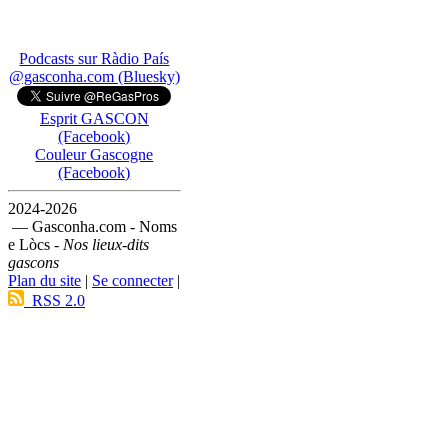
Podcasts sur Ràdio País
@gasconha.com (Bluesky)
Esprit GASCON
(Facebook)
Couleur Gascogne
(Facebook)
2024-2026
— Gasconha.com - Noms
e Lòcs -
Nos lieux-dits
gascons
Plan du site
|
Se connecter
|
RSS 2.0