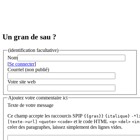
Un gran de sau ?
(identification facultative)
Nom
[
Se connecter
]
Courriel (non publié)
Votre site web
Ajoutez votre commentaire ici
Texte de votre message
Ce champ accepte les raccourcis SPIP
{{gras}}
{italique}
-*l
et le code HTML
[texte->url]
<quote>
<code>
<q>
<del>
<in
créer des paragraphes, laissez simplement des lignes vides.