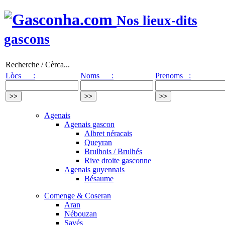
Nos lieux-dits
gascons
Recherche / Cèrca...
Lòcs :
Noms :
Prenoms :
Agenais
Agenais gascon
Albret néracais
Queyran
Brulhois / Brulhés
Rive droite gasconne
Agenais guyennais
Bésaume
Comenge & Coseran
Aran
Nébouzan
Savés