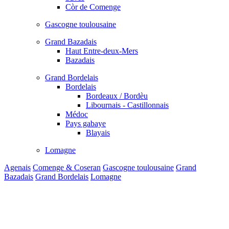
Còr de Comenge
Gascogne toulousaine
Grand Bazadais
Haut Entre-deux-Mers
Bazadais
Grand Bordelais
Bordelais
Bordeaux / Bordèu
Libournais - Castillonnais
Médoc
Pays gabaye
Blayais
Lomagne
Agenais
Comenge & Coseran
Gascogne toulousaine
Grand
Bazadais
Grand Bordelais
Lomagne