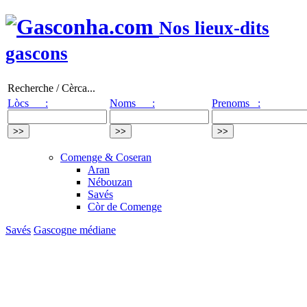
Nos lieux-dits
gascons
Recherche / Cèrca...
Lòcs :
Noms :
Prenoms :
Comenge & Coseran
Aran
Nébouzan
Savés
Còr de Comenge
Savés
Gascogne médiane