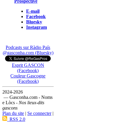
Prospective
E-mail
Facebook
Bluesky
Instagram
Podcasts sur Ràdio País
@gasconha.com (Bluesky)
Esprit GASCON
(Facebook)
Couleur Gascogne
(Facebook)
2024-2026
— Gasconha.com - Noms
e Lòcs -
Nos lieux-dits
gascons
Plan du site
|
Se connecter
|
RSS 2.0