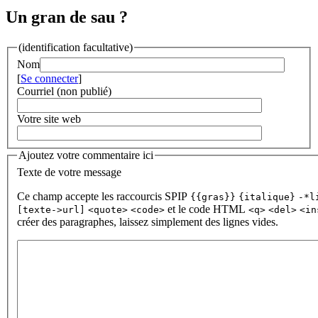
Un gran de sau ?
(identification facultative)
Nom
[
Se connecter
]
Courriel (non publié)
Votre site web
Ajoutez votre commentaire ici
Texte de votre message
Ce champ accepte les raccourcis SPIP
{{gras}}
{italique}
-*l
et le code HTML
[texte->url]
<quote>
<code>
<q>
<del>
<in
créer des paragraphes, laissez simplement des lignes vides.