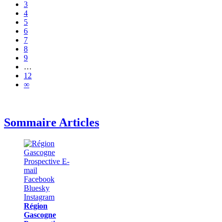
3
4
5
6
7
8
9
…
12
∞
Sommaire Articles
Région
Gascogne