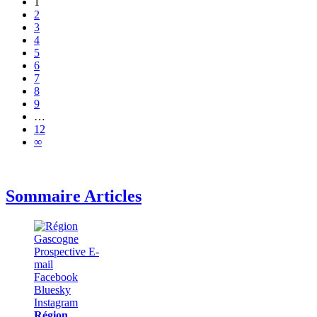
1
2
3
4
5
6
7
8
9
…
12
∞
Sommaire Articles
Région