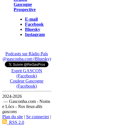
Gascogne
Prospective
E-mail
Facebook
Bluesky
Instagram
Podcasts sur Ràdio País
@gasconha.com (Bluesky)
Esprit GASCON
(Facebook)
Couleur Gascogne
(Facebook)
2024-2026
— Gasconha.com - Noms
e Lòcs -
Nos lieux-dits
gascons
Plan du site
|
Se connecter
|
RSS 2.0