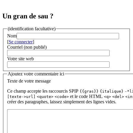
Un gran de sau ?
(identification facultative)
Nom
[
Se connecter
]
Courriel (non publié)
Votre site web
Ajoutez votre commentaire ici
Texte de votre message
Ce champ accepte les raccourcis SPIP
{{gras}}
{italique}
-*l
et le code HTML
[texte->url]
<quote>
<code>
<q>
<del>
<in
créer des paragraphes, laissez simplement des lignes vides.