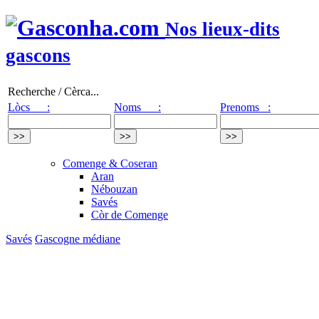
Nos lieux-dits
gascons
Recherche / Cèrca...
Lòcs :
Noms :
Prenoms :
Comenge & Coseran
Aran
Nébouzan
Savés
Còr de Comenge
Savés
Gascogne médiane