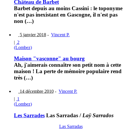
Château de Barbet
Barbet depuis au moins Cassini : le toponyme
n'est pas inexistant en Gascogne, il n'est pas
non (…)
5 janvier 2018
-
Vincent P.
|
2
(Lombez)
Maison "vasconne" au bourg
Ah, j'aimerais connaître son petit nom à cette
maison ! La perte de mémoire populaire rend
très (…)
14 décembre 2010
-
Vincent P.
|
1
(Lombez)
Les Sarrades
Las Sarradas
/
Laÿ Sarrados
Las Sarradas