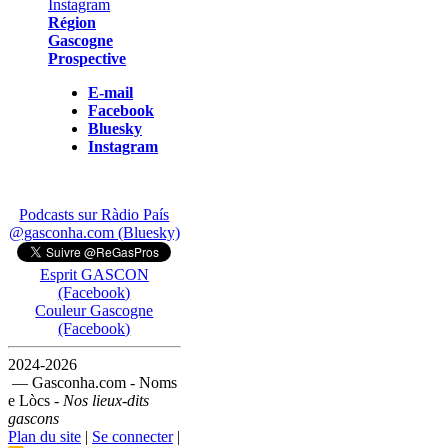
Région
Gascogne
Prospective
E-mail
Facebook
Bluesky
Instagram
Podcasts sur Ràdio País
@gasconha.com (Bluesky)
Esprit GASCON
(Facebook)
Couleur Gascogne
(Facebook)
2024-2026
— Gasconha.com - Noms
e Lòcs -
Nos lieux-dits
gascons
Plan du site
|
Se connecter
|