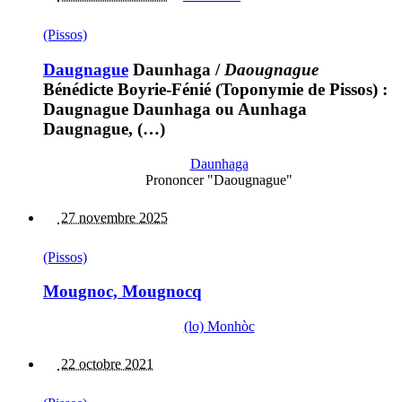
(Pissos)
Daugnague
Daunhaga
/
Daougnague
Bénédicte Boyrie-Fénié (Toponymie de Pissos) :
Daugnague Daunhaga ou Aunhaga
Daugnague, (…)
Daunhaga
Prononcer "Daougnague"
27 novembre 2025
(Pissos)
Mougnoc, Mougnocq
(lo) Monhòc
22 octobre 2021