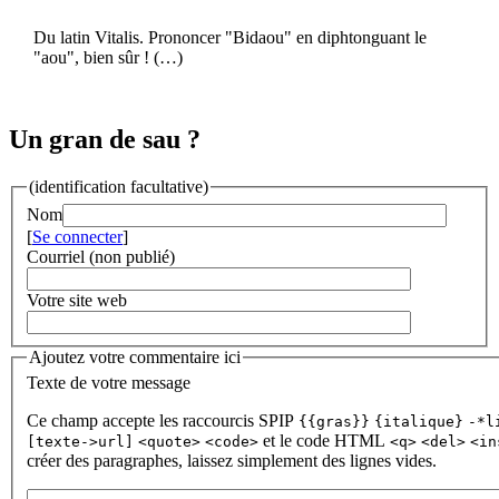
Du latin Vitalis. Prononcer "Bidaou" en diphtonguant le
"aou", bien sûr ! (…)
Un gran de sau ?
(identification facultative)
Nom
[
Se connecter
]
Courriel (non publié)
Votre site web
Ajoutez votre commentaire ici
Texte de votre message
Ce champ accepte les raccourcis SPIP
{{gras}}
{italique}
-*l
et le code HTML
[texte->url]
<quote>
<code>
<q>
<del>
<in
créer des paragraphes, laissez simplement des lignes vides.