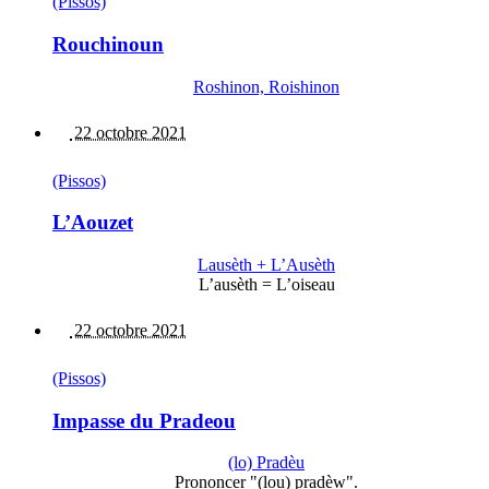
(Pissos)
Rouchinoun
Roshinon, Roishinon
22 octobre 2021
(Pissos)
L’Aouzet
Lausèth + L’Ausèth
L’ausèth = L’oiseau
22 octobre 2021
(Pissos)
Impasse du Pradeou
(lo) Pradèu
Prononcer "(lou) pradèw".