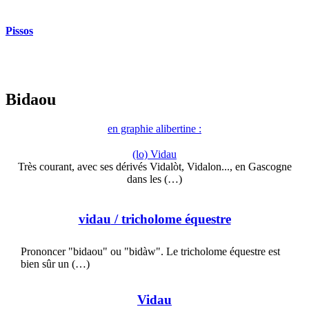
Pissos
Bidaou
en graphie alibertine :
(lo) Vidau
Très courant, avec ses dérivés Vidalòt, Vidalon..., en Gascogne
dans les (…)
vidau
/ tricholome équestre
Prononcer "bidaou" ou "bidàw". Le tricholome équestre est
bien sûr un (…)
Vidau