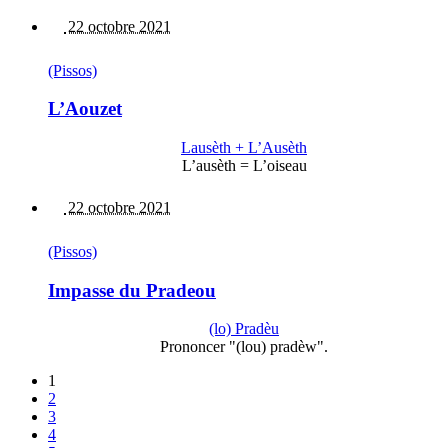
22 octobre 2021
(Pissos)
L’Aouzet
Lausèth + L’Ausèth
L’ausèth = L’oiseau
22 octobre 2021
(Pissos)
Impasse du Pradeou
(lo) Pradèu
Prononcer "(lou) pradèw".
1
2
3
4