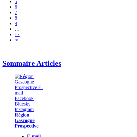
5
6
7
8
9
…
17
∞
Sommaire Articles
Région
Gascogne
Prospective
E-mail