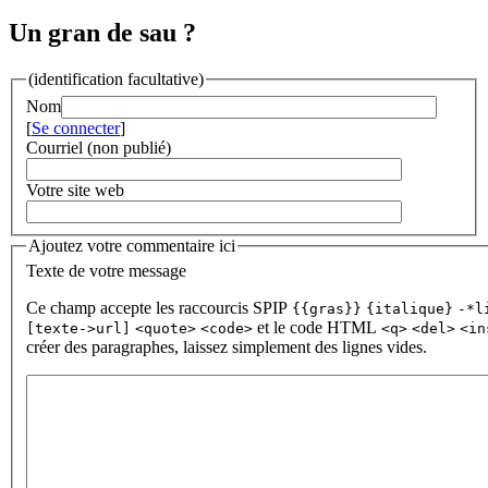
Un gran de sau ?
(identification facultative)
Nom
[
Se connecter
]
Courriel (non publié)
Votre site web
Ajoutez votre commentaire ici
Texte de votre message
Ce champ accepte les raccourcis SPIP
{{gras}}
{italique}
-*l
et le code HTML
[texte->url]
<quote>
<code>
<q>
<del>
<in
créer des paragraphes, laissez simplement des lignes vides.