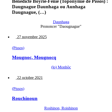
Bénédicte Boyrie-Fénié (Toponymie de Pissos) :
Daugnague Daunhaga ou Aunhaga
Daugnague, (…)
Daunhaga
Prononcer "Daougnague"
27 novembre 2025
(Pissos)
Mougnoc, Mougnocq
(lo) Monhòc
22 octobre 2021
(Pissos)
Rouchinoun
Roshinon, Roishinon