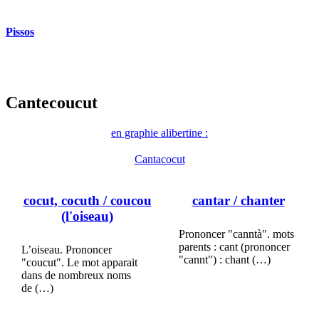
Pissos
Cantecoucut
en graphie alibertine :
Cantacocut
cocut, cocuth
/ coucou
cantar
/ chanter
(l'oiseau)
Prononcer "canntà". mots
parents : cant (prononcer
L’oiseau. Prononcer
"cannt") : chant (…)
"coucut". Le mot apparait
dans de nombreux noms
de (…)