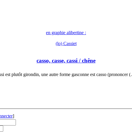
en graphie alibertine :
(lo) Cassiet
casso, casse, cassi
/ chêne
ssi est plutôt girondin, une autre forme gasconne est casso (prononcer 
nnecter
]