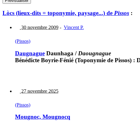
Lòcs (lieux-dits = toponymie, paysage...) de
Pissos
:
30 novembre 2009
-
Vincent P.
(Pissos)
Daugnague
Daunhaga
/
Daougnague
Bénédicte Boyrie-Fénié (Toponymie de Pissos)
27 novembre 2025
(Pissos)
Mougnoc, Mougnocq