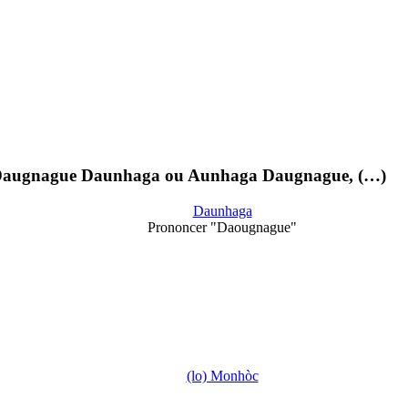
 : Daugnague Daunhaga ou Aunhaga Daugnague, (…)
Daunhaga
Prononcer "Daougnague"
(lo) Monhòc