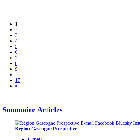
1
2
3
4
5
6
7
8
9
…
17
∞
Sommaire Articles
Région Gascogne Prospective
E-mail