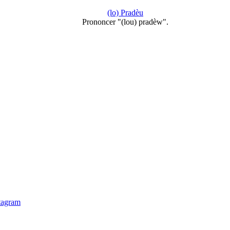
(lo) Pradèu
Prononcer "(lou) pradèw".