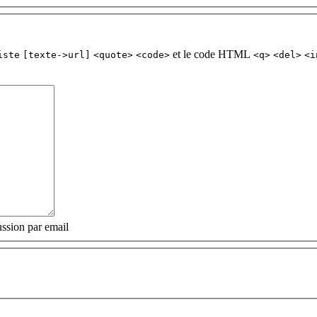
et le code HTML
iste
[texte->url]
<quote>
<code>
<q>
<del>
<i
ssion par email