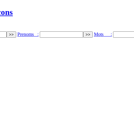
cons
Prenoms :
Mots :