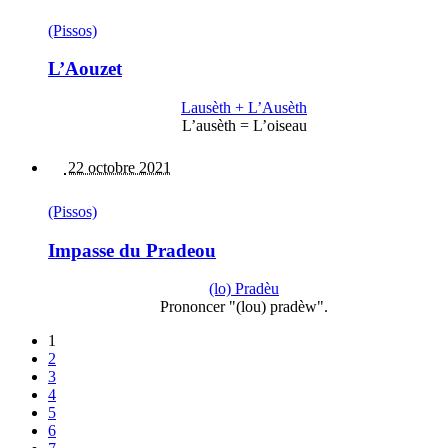
(Pissos)
L’Aouzet
Lausèth + L’Ausèth
L’ausèth = L’oiseau
22 octobre 2021
(Pissos)
Impasse du Pradeou
(lo) Pradèu
Prononcer "(lou) pradèw".
1
2
3
4
5
6