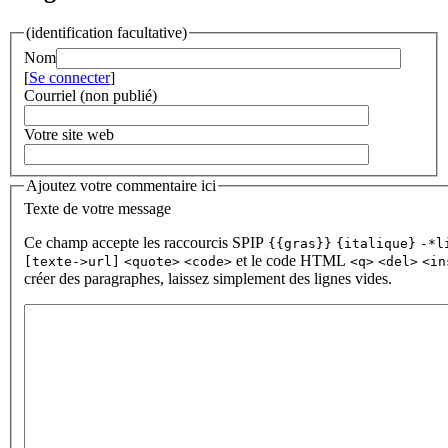
(identification facultative)
Nom
[
Se connecter
]
Courriel (non publié)
Votre site web
Ajoutez votre commentaire ici
Texte de votre message
Ce champ accepte les raccourcis SPIP
{{gras}}
{italique}
-*l
et le code HTML
[texte->url]
<quote>
<code>
<q>
<del>
<in
créer des paragraphes, laissez simplement des lignes vides.