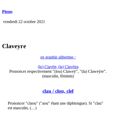
Pissos
vendredi 22 octobre 2021
Claveyre
en graphie alibertine :
(lo) Clavèir, (la) Clavèira
Prononcer respectivement "(lou) Claweÿ", "(la) Claweÿre".
(masculin, féminin)
clau
/ clou, clef
Prononcer "claou" ("aou" étant une diphtongue). Si "clau"
est masculin, (…)