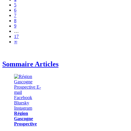
5
6
7
8
9
…
17
∞
Sommaire Articles
Région
Gascogne
Prospective