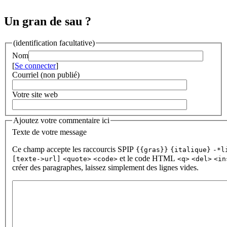
Un gran de sau ?
(identification facultative)
Nom
[
Se connecter
]
Courriel (non publié)
Votre site web
Ajoutez votre commentaire ici
Texte de votre message
Ce champ accepte les raccourcis SPIP
{{gras}}
{italique}
-*l
et le code HTML
[texte->url]
<quote>
<code>
<q>
<del>
<in
créer des paragraphes, laissez simplement des lignes vides.