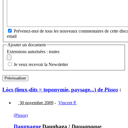
Prévenez-moi de tous les nouveaux commentaires de cette discu
email
Ajouter un document
Extensions autorisées : toutes
Je veux recevoir la Newsletter
Lòcs (lieux-dits = toponymie, paysage...) de
Pissos
:
30 novembre 2009
-
Vincent P.
(Pissos)
Daugnague
Daunhaga
/
Daougnague