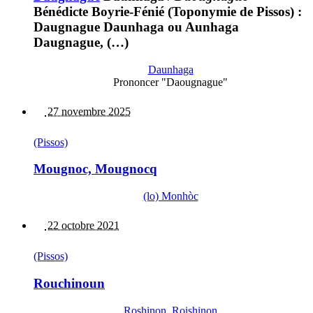
Bénédicte Boyrie-Fénié (Toponymie de Pissos) :
Daugnague Daunhaga ou Aunhaga
Daugnague, (…)
Daunhaga
Prononcer "Daougnague"
27 novembre 2025
(Pissos)
Mougnoc, Mougnocq
(lo) Monhòc
22 octobre 2021
(Pissos)
Rouchinoun
Roshinon, Roishinon