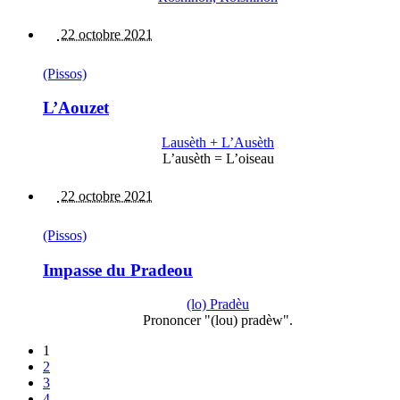
22 octobre 2021
(Pissos)
L’Aouzet
Lausèth + L’Ausèth
L’ausèth = L’oiseau
22 octobre 2021
(Pissos)
Impasse du Pradeou
(lo) Pradèu
Prononcer "(lou) pradèw".
1
2
3
4