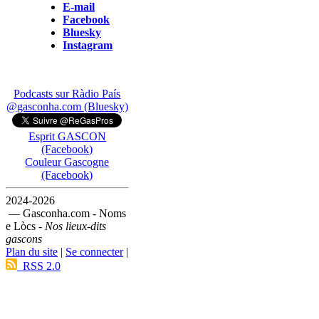
E-mail
Facebook
Bluesky
Instagram
Podcasts sur Ràdio País
@gasconha.com (Bluesky)
Esprit GASCON
(Facebook)
Couleur Gascogne
(Facebook)
2024-2026
— Gasconha.com - Noms
e Lòcs -
Nos lieux-dits
gascons
Plan du site
|
Se connecter
|
RSS 2.0