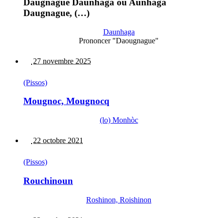
Daugnague Daunhaga ou Aunhaga
Daugnague, (…)
Daunhaga
Prononcer "Daougnague"
27 novembre 2025
(Pissos)
Mougnoc, Mougnocq
(lo) Monhòc
22 octobre 2021
(Pissos)
Rouchinoun
Roshinon, Roishinon