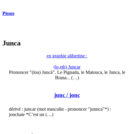
Pissos
Junca
en graphie alibertine :
(lo,eth) Juncar
Prononcer "(lou) Juncà". Le Pignada, le Matouca, le Junca, le
Brana... (…)
junc
/ jonc
dérivé : juncar (mot masculin - prononcer "junnca"*) :
jonchaie *C’est un (…)