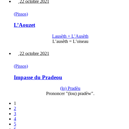
22 octobre 2021
(Pissos)
L’Aouzet
Lausèth + L’Ausèth
L’ausèth = L’oiseau
22 octobre 2021
(Pissos)
Impasse du Pradeou
(lo) Pradèu
Prononcer "(lou) pradèw".
1
2
3
4
5