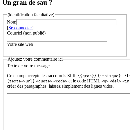
Un gran de sau ?
(identification facultative)
Nom
[
Se connecter
]
Courriel (non publié)
Votre site web
Ajoutez votre commentaire ici
Texte de votre message
Ce champ accepte les raccourcis SPIP
{{gras}}
{italique}
-*l
et le code HTML
[texte->url]
<quote>
<code>
<q>
<del>
<in
créer des paragraphes, laissez simplement des lignes vides.