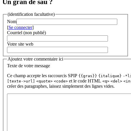
Un gran de sau ?
(identification facultative)
Nom
[
Se connecter
]
Courriel (non publié)
Votre site web
Ajoutez votre commentaire ici
Texte de votre message
Ce champ accepte les raccourcis SPIP
{{gras}}
{italique}
-*l
et le code HTML
[texte->url]
<quote>
<code>
<q>
<del>
<in
créer des paragraphes, laissez simplement des lignes vides.