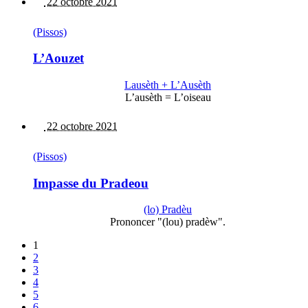
22 octobre 2021
(Pissos)
L’Aouzet
Lausèth + L’Ausèth
L’ausèth = L’oiseau
22 octobre 2021
(Pissos)
Impasse du Pradeou
(lo) Pradèu
Prononcer "(lou) pradèw".
1
2
3
4
5
6