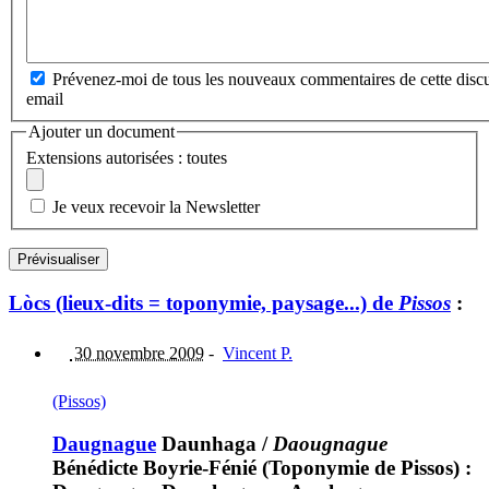
Prévenez-moi de tous les nouveaux commentaires de cette discu
email
Ajouter un document
Extensions autorisées : toutes
Je veux recevoir la Newsletter
Lòcs (lieux-dits = toponymie, paysage...) de
Pissos
:
30 novembre 2009
-
Vincent P.
(Pissos)
Daugnague
Daunhaga
/
Daougnague
Bénédicte Boyrie-Fénié (Toponymie de Pissos) :