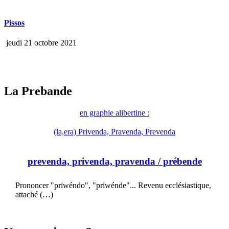
Pissos
jeudi 21 octobre 2021
La Prebande
en graphie alibertine :
(la,era) Privenda, Pravenda, Prevenda
prevenda, privenda, pravenda
/ prébende
Prononcer "priwéndo", "priwénde"... Revenu ecclésiastique,
attaché (…)