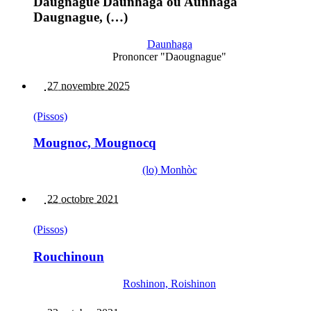
Daugnague Daunhaga ou Aunhaga
Daugnague, (…)
Daunhaga
Prononcer "Daougnague"
27 novembre 2025
(Pissos)
Mougnoc, Mougnocq
(lo) Monhòc
22 octobre 2021
(Pissos)
Rouchinoun
Roshinon, Roishinon