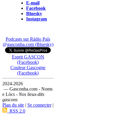
E-mail
Facebook
Bluesky
Instagram
Podcasts sur Ràdio País
@gasconha.com (Bluesky)
Esprit GASCON
(Facebook)
Couleur Gascogne
(Facebook)
2024-2026
— Gasconha.com - Noms
e Lòcs -
Nos lieux-dits
gascons
Plan du site
|
Se connecter
|
RSS 2.0