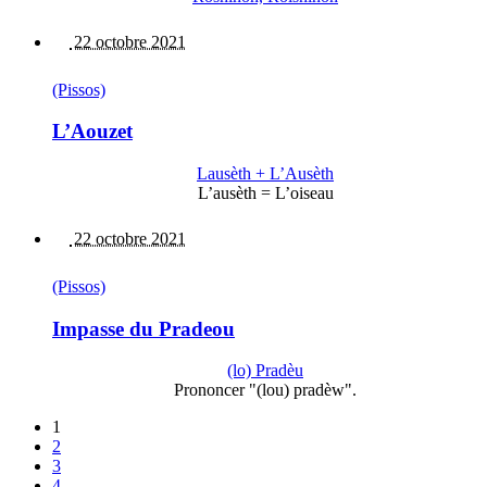
22 octobre 2021
(Pissos)
L’Aouzet
Lausèth + L’Ausèth
L’ausèth = L’oiseau
22 octobre 2021
(Pissos)
Impasse du Pradeou
(lo) Pradèu
Prononcer "(lou) pradèw".
1
2
3
4