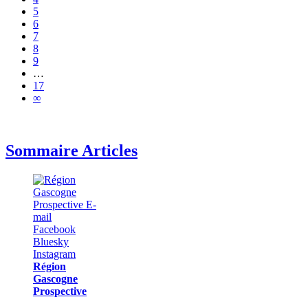
5
6
7
8
9
…
17
∞
Sommaire Articles
Région
Gascogne
Prospective