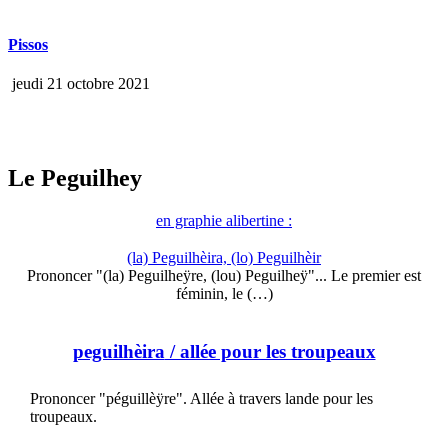
Pissos
jeudi 21 octobre 2021
Le Peguilhey
en graphie alibertine :
(la) Peguilhèira, (lo) Peguilhèir
Prononcer "(la) Peguilheÿre, (lou) Peguilheÿ"... Le premier est
féminin, le (…)
peguilhèira
/ allée pour les troupeaux
Prononcer "péguillèÿre". Allée à travers lande pour les
troupeaux.