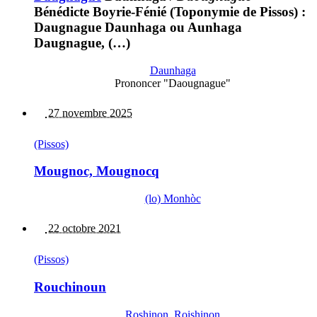
Bénédicte Boyrie-Fénié (Toponymie de Pissos) :
Daugnague Daunhaga ou Aunhaga
Daugnague, (…)
Daunhaga
Prononcer "Daougnague"
27 novembre 2025
(Pissos)
Mougnoc, Mougnocq
(lo) Monhòc
22 octobre 2021
(Pissos)
Rouchinoun
Roshinon, Roishinon