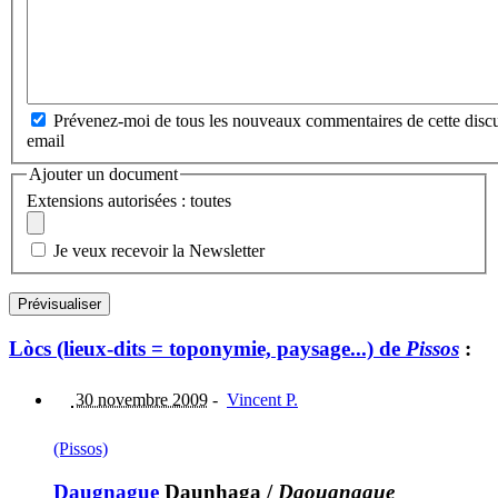
Prévenez-moi de tous les nouveaux commentaires de cette discu
email
Ajouter un document
Extensions autorisées : toutes
Je veux recevoir la Newsletter
Lòcs (lieux-dits = toponymie, paysage...) de
Pissos
:
30 novembre 2009
-
Vincent P.
(Pissos)
Daugnague
Daunhaga
/
Daougnague