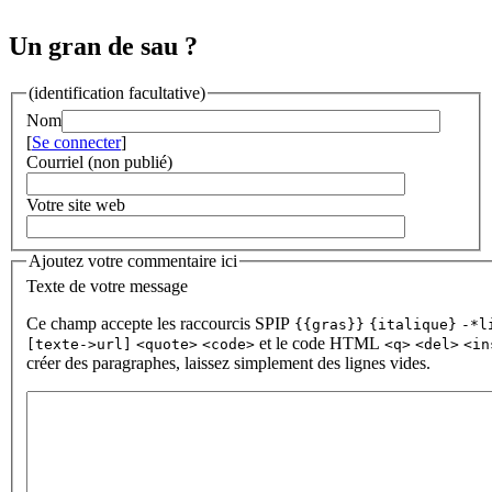
Un gran de sau ?
(identification facultative)
Nom
[
Se connecter
]
Courriel (non publié)
Votre site web
Ajoutez votre commentaire ici
Texte de votre message
Ce champ accepte les raccourcis SPIP
{{gras}}
{italique}
-*l
et le code HTML
[texte->url]
<quote>
<code>
<q>
<del>
<in
créer des paragraphes, laissez simplement des lignes vides.