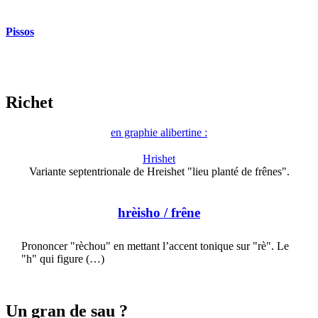
Pissos
Richet
en graphie alibertine :
Hrishet
Variante septentrionale de Hreishet "lieu planté de frênes".
hrèisho
/ frêne
Prononcer "rèchou" en mettant l’accent tonique sur "rè". Le
"h" qui figure (…)
Un gran de sau ?