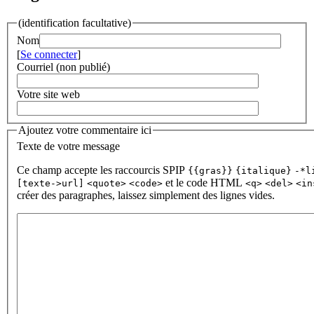
(identification facultative)
Nom
[
Se connecter
]
Courriel (non publié)
Votre site web
Ajoutez votre commentaire ici
Texte de votre message
Ce champ accepte les raccourcis SPIP
{{gras}}
{italique}
-*l
et le code HTML
[texte->url]
<quote>
<code>
<q>
<del>
<in
créer des paragraphes, laissez simplement des lignes vides.