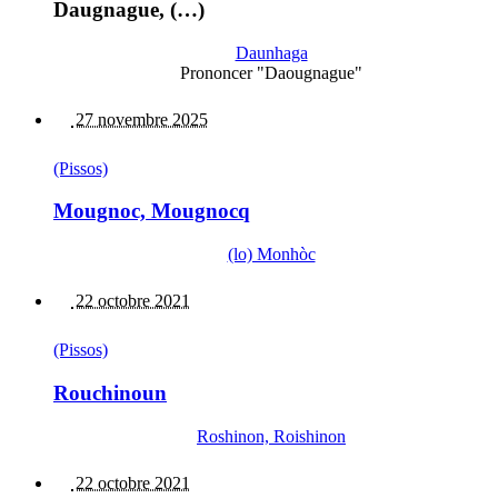
Daugnague, (…)
Daunhaga
Prononcer "Daougnague"
27 novembre 2025
(Pissos)
Mougnoc, Mougnocq
(lo) Monhòc
22 octobre 2021
(Pissos)
Rouchinoun
Roshinon, Roishinon
22 octobre 2021