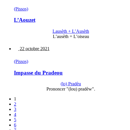
(Pissos)
L’Aouzet
Lausèth + L’Ausèth
L’ausèth = L’oiseau
22 octobre 2021
(Pissos)
Impasse du Pradeou
(lo) Pradèu
Prononcer "(lou) pradèw".
1
2
3
4
5
6