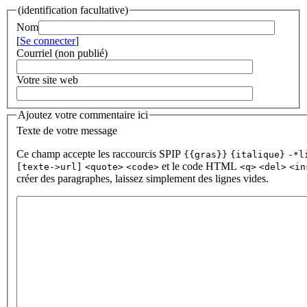
(identification facultative)
Nom
[
Se connecter
]
Courriel (non publié)
Votre site web
Ajoutez votre commentaire ici
Texte de votre message
Ce champ accepte les raccourcis SPIP
{{gras}}
{italique}
-*l
et le code HTML
[texte->url]
<quote>
<code>
<q>
<del>
<in
créer des paragraphes, laissez simplement des lignes vides.