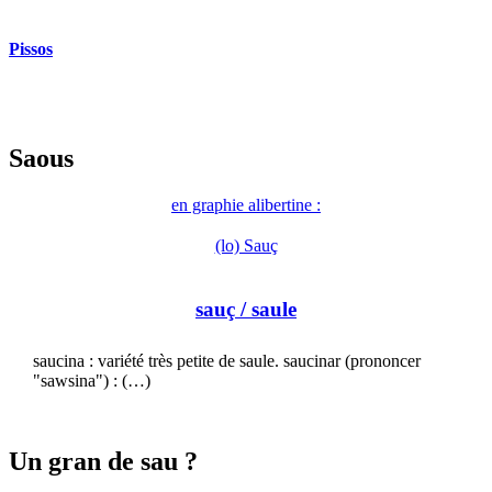
Pissos
Saous
en graphie alibertine :
(lo) Sauç
sauç
/ saule
saucina : variété très petite de saule. saucinar (prononcer
"sawsina") : (…)
Un gran de sau ?