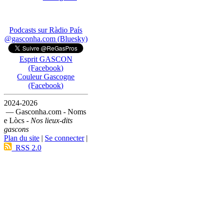
Podcasts sur Ràdio País
@gasconha.com (Bluesky)
Esprit GASCON
(Facebook)
Couleur Gascogne
(Facebook)
2024-2026
— Gasconha.com - Noms
e Lòcs -
Nos lieux-dits
gascons
Plan du site
|
Se connecter
|
RSS 2.0