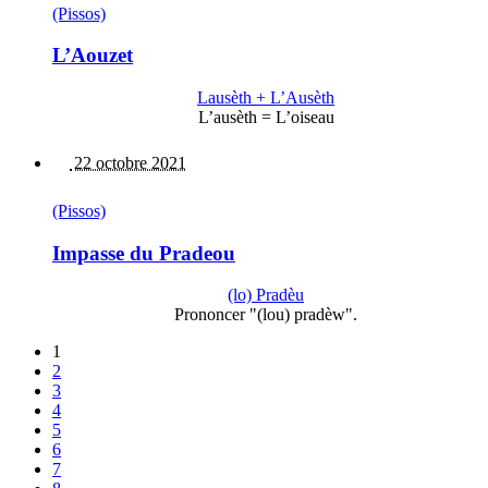
(Pissos)
L’Aouzet
Lausèth + L’Ausèth
L’ausèth = L’oiseau
22 octobre 2021
(Pissos)
Impasse du Pradeou
(lo) Pradèu
Prononcer "(lou) pradèw".
1
2
3
4
5
6
7