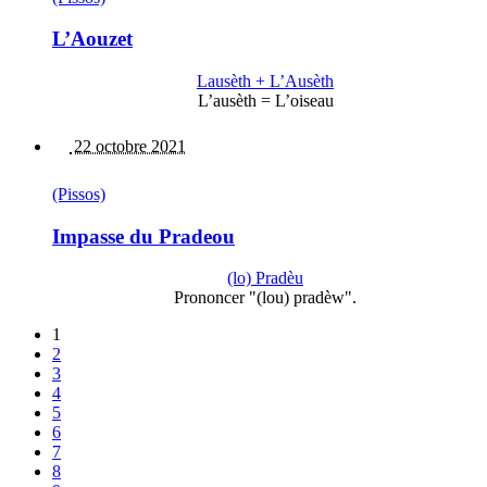
L’Aouzet
Lausèth + L’Ausèth
L’ausèth = L’oiseau
22 octobre 2021
(Pissos)
Impasse du Pradeou
(lo) Pradèu
Prononcer "(lou) pradèw".
1
2
3
4
5
6
7
8