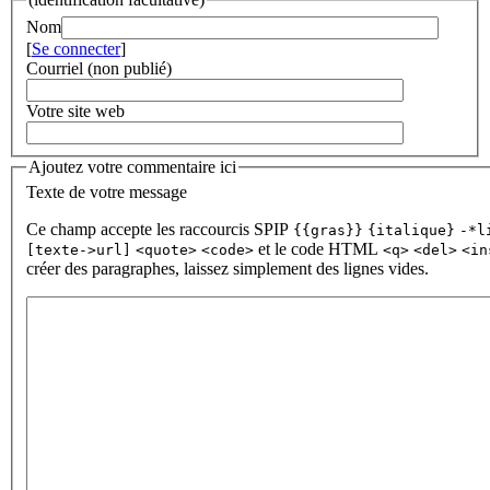
Nom
[
Se connecter
]
Courriel (non publié)
Votre site web
Ajoutez votre commentaire ici
Texte de votre message
Ce champ accepte les raccourcis SPIP
{{gras}}
{italique}
-*l
et le code HTML
[texte->url]
<quote>
<code>
<q>
<del>
<in
créer des paragraphes, laissez simplement des lignes vides.