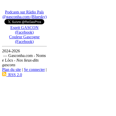
Podcasts sur Ràdio País
@gasconha.com (Bluesky)
Esprit GASCON
(Facebook)
Couleur Gascogne
(Facebook)
2024-2026
— Gasconha.com - Noms
e Lòcs -
Nos lieux-dits
gascons
Plan du site
|
Se connecter
|
RSS 2.0