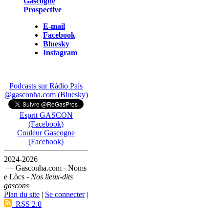
Gascogne
Prospective
E-mail
Facebook
Bluesky
Instagram
Podcasts sur Ràdio País
@gasconha.com (Bluesky)
Esprit GASCON
(Facebook)
Couleur Gascogne
(Facebook)
2024-2026
— Gasconha.com - Noms
e Lòcs -
Nos lieux-dits
gascons
Plan du site
|
Se connecter
|
RSS 2.0