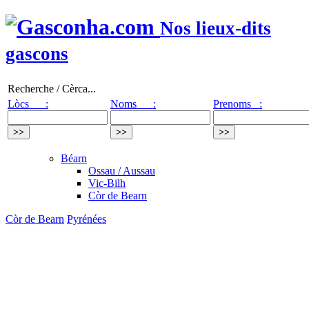
Nos lieux-dits
gascons
Recherche / Cèrca...
Lòcs :
Noms :
Prenoms :
Béarn
Ossau / Aussau
Vic-Bilh
Còr de Bearn
Còr de Bearn
Pyrénées