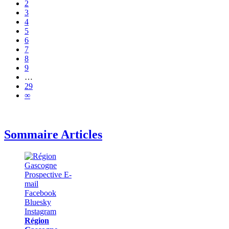
2
3
4
5
6
7
8
9
…
29
∞
Sommaire Articles
Région