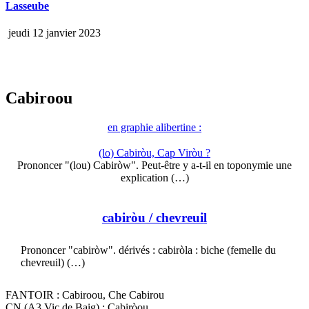
Lasseube
jeudi 12 janvier 2023
Cabiroou
en graphie alibertine :
(lo) Cabiròu, Cap Viròu ?
Prononcer "(lou) Cabiròw". Peut-être y a-t-il en toponymie une
explication (…)
cabiròu
/ chevreuil
Prononcer "cabiròw". dérivés : cabiròla : biche (femelle du
chevreuil) (…)
FANTOIR : Cabiroou, Che Cabirou
CN (A3 Vic de Baig) : Cabiròou