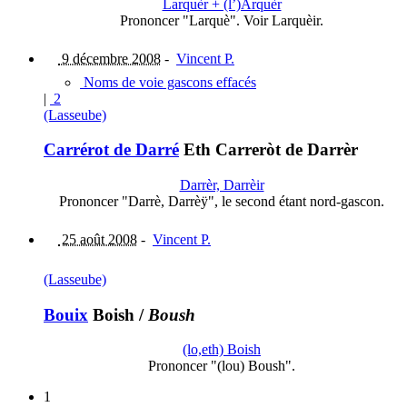
Larquèr + (l’)Arquèr
Prononcer "Larquè". Voir Larquèir.
9 décembre 2008
-
Vincent P.
Noms de voie gascons effacés
|
2
(Lasseube)
Carrérot de Darré
Eth Carreròt de Darrèr
Darrèr, Darrèir
Prononcer "Darrè, Darrèÿ", le second étant nord-gascon.
25 août 2008
-
Vincent P.
(Lasseube)
Bouix
Boish
/
Boush
(lo,eth) Boish
Prononcer "(lou) Boush".
1