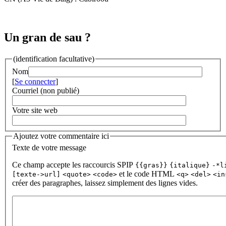
Un gran de sau ?
(identification facultative)
Nom
[
Se connecter
]
Courriel (non publié)
Votre site web
Ajoutez votre commentaire ici
Texte de votre message
Ce champ accepte les raccourcis SPIP
{{gras}}
{italique}
-*l
et le code HTML
[texte->url]
<quote>
<code>
<q>
<del>
<in
créer des paragraphes, laissez simplement des lignes vides.