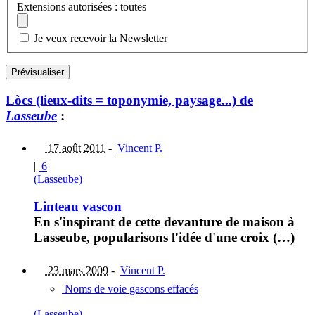
Extensions autorisées : toutes
Je veux recevoir la Newsletter
Lòcs (lieux-dits = toponymie, paysage...) de
Lasseube
:
17 août 2011
-
Vincent P.
|
6
(Lasseube)
Linteau vascon
En s'inspirant de cette devanture de maison à
Lasseube, popularisons l'idée d'une croix (…)
23 mars 2009
-
Vincent P.
Noms de voie gascons effacés
(Lasseube)