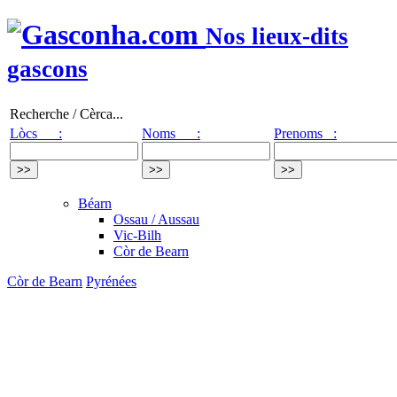
Nos lieux-dits
gascons
Recherche / Cèrca...
Lòcs :
Noms :
Prenoms :
Béarn
Ossau / Aussau
Vic-Bilh
Còr de Bearn
Còr de Bearn
Pyrénées