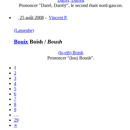
Darrèr, Darrèir
Prononcer "Darrè, Darrèÿ", le second étant nord-gascon.
25 août 2008
-
Vincent P.
(Lasseube)
Bouix
Boish
/
Boush
(lo,eth) Boish
Prononcer "(lou) Boush".
1
2
3
4
5
6
7
8
9
…
29
∞