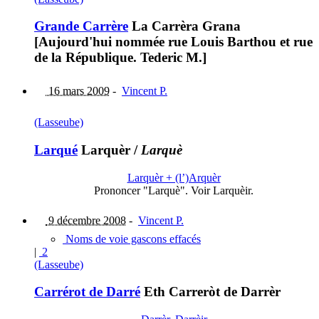
Grande Carrère
La Carrèra Grana
[Aujourd'hui nommée rue Louis Barthou et rue
de la République. Tederic M.]
16 mars 2009
-
Vincent P.
(Lasseube)
Larqué
Larquèr
/
Larquè
Larquèr + (l’)Arquèr
Prononcer "Larquè". Voir Larquèir.
9 décembre 2008
-
Vincent P.
Noms de voie gascons effacés
|
2
(Lasseube)
Carrérot de Darré
Eth Carreròt de Darrèr