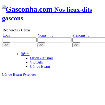
Nos lieux-dits
gascons
Recherche / Cèrca...
Lòcs :
Noms :
Prenoms :
Béarn
Ossau / Aussau
Vic-Bilh
Còr de Bearn
Còr de Bearn
Pyrénées