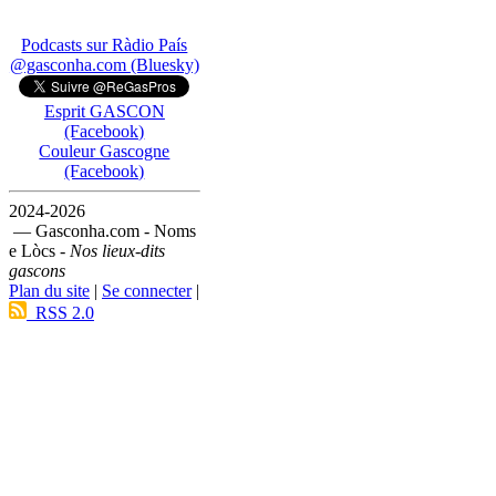
Podcasts sur Ràdio País
@gasconha.com (Bluesky)
Esprit GASCON
(Facebook)
Couleur Gascogne
(Facebook)
2024-2026
— Gasconha.com - Noms
e Lòcs -
Nos lieux-dits
gascons
Plan du site
|
Se connecter
|
RSS 2.0