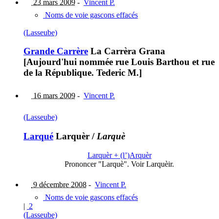
23 mars 2009
-
Vincent P.
Noms de voie gascons effacés
(Lasseube)
Grande Carrère
La Carrèra Grana
[Aujourd'hui nommée rue Louis Barthou et rue
de la République. Tederic M.]
16 mars 2009
-
Vincent P.
(Lasseube)
Larqué
Larquèr
/
Larquè
Larquèr + (l’)Arquèr
Prononcer "Larquè". Voir Larquèir.
9 décembre 2008
-
Vincent P.
Noms de voie gascons effacés
|
2
(Lasseube)