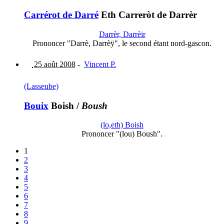
Carrérot de Darré
Eth Carreròt de Darrèr
Darrèr, Darrèir
Prononcer "Darrè, Darrèÿ", le second étant nord-gascon.
25 août 2008
-
Vincent P.
(Lasseube)
Bouix
Boish
/
Boush
(lo,eth) Boish
Prononcer "(lou) Boush".
1
2
3
4
5
6
7
8
9