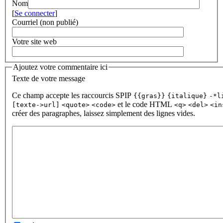
Nom
[
Se connecter
]
Courriel (non publié)
Votre site web
Ajoutez votre commentaire ici
Texte de votre message
Ce champ accepte les raccourcis SPIP
{{gras}}
{italique}
-*l
et le code HTML
[texte->url]
<quote>
<code>
<q>
<del>
<in
créer des paragraphes, laissez simplement des lignes vides.