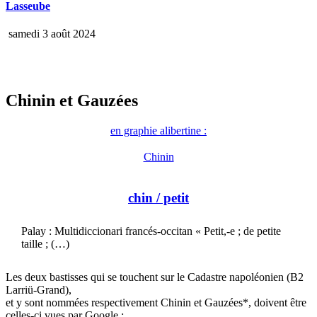
Lasseube
samedi 3 août 2024
Chinin et Gauzées
en graphie alibertine :
Chinin
chin
/ petit
Palay : Multidiccionari francés-occitan « Petit,-e ; de petite
taille ; (…)
Les deux bastisses qui se touchent sur le Cadastre napoléonien (B2
Larriü-Grand),
et y sont nommées respectivement Chinin et Gauzées*, doivent être
celles-ci vues par Google :