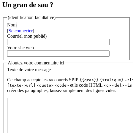
Un gran de sau ?
(identification facultative)
Nom
[
Se connecter
]
Courriel (non publié)
Votre site web
Ajoutez votre commentaire ici
Texte de votre message
Ce champ accepte les raccourcis SPIP
{{gras}}
{italique}
-*l
et le code HTML
[texte->url]
<quote>
<code>
<q>
<del>
<in
créer des paragraphes, laissez simplement des lignes vides.