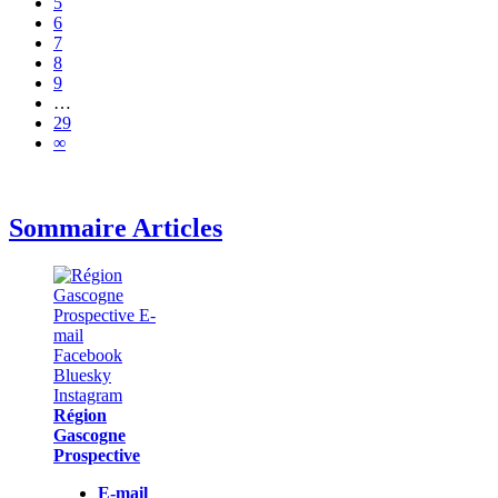
5
6
7
8
9
…
29
∞
Sommaire Articles
Région
Gascogne
Prospective
E-mail