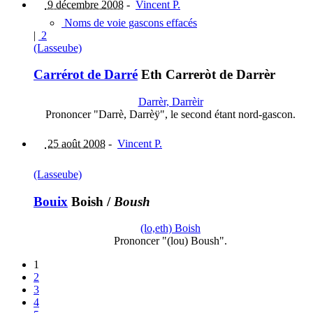
9 décembre 2008
-
Vincent P.
Noms de voie gascons effacés
|
2
(Lasseube)
Carrérot de Darré
Eth Carreròt de Darrèr
Darrèr, Darrèir
Prononcer "Darrè, Darrèÿ", le second étant nord-gascon.
25 août 2008
-
Vincent P.
(Lasseube)
Bouix
Boish
/
Boush
(lo,eth) Boish
Prononcer "(lou) Boush".
1
2
3
4