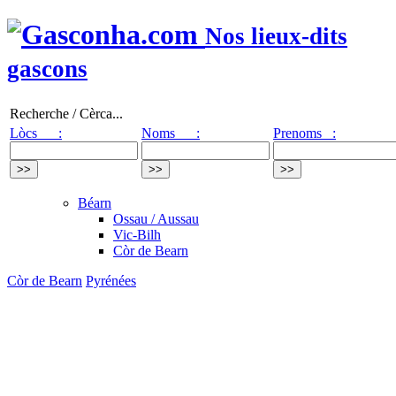
Nos lieux-dits
gascons
Recherche / Cèrca...
Lòcs :
Noms :
Prenoms :
Béarn
Ossau / Aussau
Vic-Bilh
Còr de Bearn
Còr de Bearn
Pyrénées