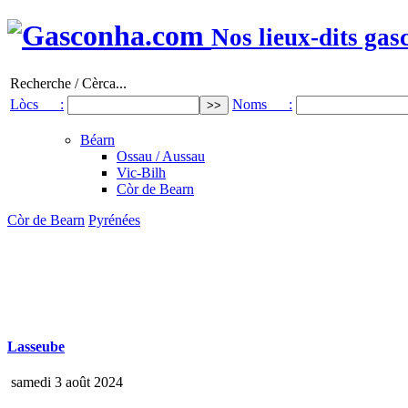
Nos lieux-dits gas
Recherche / Cèrca...
Lòcs :
Noms :
Béarn
Ossau / Aussau
Vic-Bilh
Còr de Bearn
Còr de Bearn
Pyrénées
Lasseube
samedi 3 août 2024