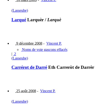
(Lasseube)
Larqué
Larquèr
/
Larquè
9 décembre 2008
-
Vincent P.
Noms de voie gascons effacés
|
2
(Lasseube)
Carrérot de Darré
Eth Carreròt de Darrèr
25 août 2008
-
Vincent P.
(Lasseube)