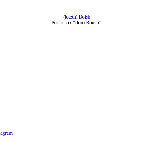
(lo,eth) Boish
Prononcer "(lou) Boush".