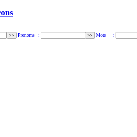
cons
Prenoms :
Mots :