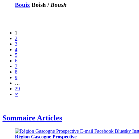
Bouix
Boish
/
Boush
1
2
3
4
5
6
7
8
9
…
29
∞
Sommaire Articles
Région Gascogne Prospective