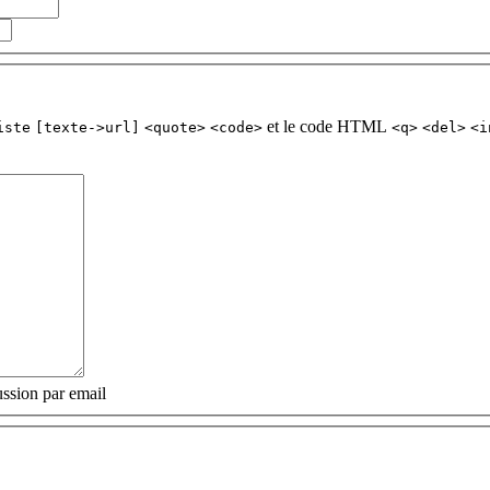
et le code HTML
iste
[texte->url]
<quote>
<code>
<q>
<del>
<i
ssion par email