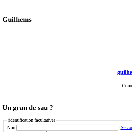
Guilhems
guilh
Comme
Un gran de sau ?
(identification facultative)
Nom
[
Se co