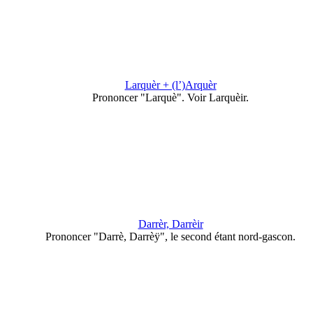
Larquèr + (l’)Arquèr
Prononcer "Larquè". Voir Larquèir.
Darrèr, Darrèir
Prononcer "Darrè, Darrèÿ", le second étant nord-gascon.