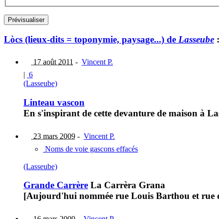
Lòcs (lieux-dits = toponymie, paysage...) de
Lasseube
17 août 2011
-
Vincent P.
|
6
(Lasseube)
Linteau vascon
En s'inspirant de cette devanture de maison à La
23 mars 2009
-
Vincent P.
Noms de voie gascons effacés
(Lasseube)
Grande Carrère
La Carrèra Grana
[Aujourd'hui nommée rue Louis Barthou et rue d
16 mars 2009
-
Vincent P.