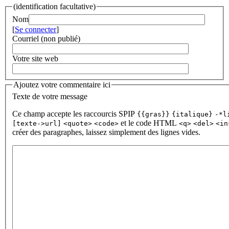
(identification facultative)
Nom
[
Se connecter
]
Courriel (non publié)
Votre site web
Ajoutez votre commentaire ici
Texte de votre message
Ce champ accepte les raccourcis SPIP
{{gras}}
{italique}
-*l
et le code HTML
[texte->url]
<quote>
<code>
<q>
<del>
<in
créer des paragraphes, laissez simplement des lignes vides.