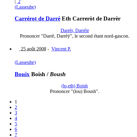
|
2
(Lasseube)
Carrérot de Darré
Eth Carreròt de Darrèr
Darrèr, Darrèir
Prononcer "Darrè, Darrèÿ", le second étant nord-gascon.
25 août 2008
-
Vincent P.
(Lasseube)
Bouix
Boish
/
Boush
(lo,eth) Boish
Prononcer "(lou) Boush".
1
2
3
4
5
6
7