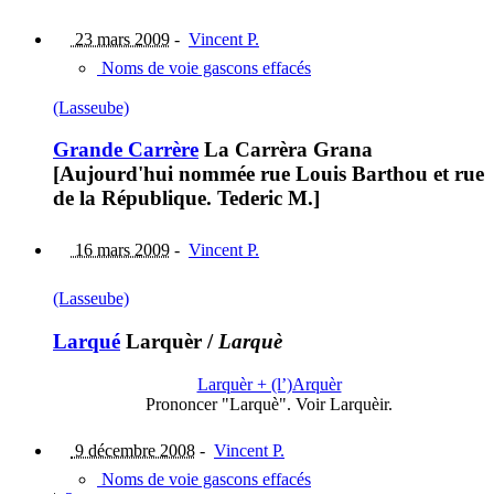
23 mars 2009
-
Vincent P.
Noms de voie gascons effacés
(Lasseube)
Grande Carrère
La Carrèra Grana
[Aujourd'hui nommée rue Louis Barthou et rue
de la République. Tederic M.]
16 mars 2009
-
Vincent P.
(Lasseube)
Larqué
Larquèr
/
Larquè
Larquèr + (l’)Arquèr
Prononcer "Larquè". Voir Larquèir.
9 décembre 2008
-
Vincent P.
Noms de voie gascons effacés