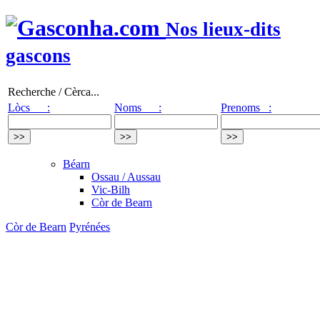
Nos lieux-dits
gascons
Recherche / Cèrca...
Lòcs :
Noms :
Prenoms :
Béarn
Ossau / Aussau
Vic-Bilh
Còr de Bearn
Còr de Bearn
Pyrénées