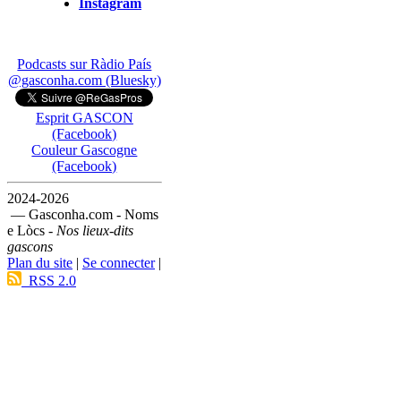
Instagram
Podcasts sur Ràdio País
@gasconha.com (Bluesky)
Esprit GASCON
(Facebook)
Couleur Gascogne
(Facebook)
2024-2026
— Gasconha.com - Noms
e Lòcs -
Nos lieux-dits
gascons
Plan du site
|
Se connecter
|
RSS 2.0