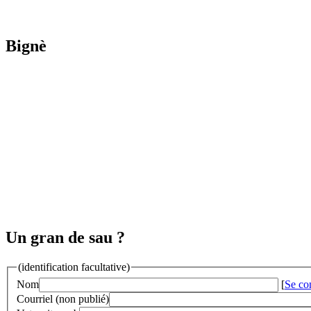
Bignè
Un gran de sau ?
(identification facultative)
Nom
[
Se co
Courriel (non publié)