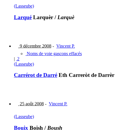
(Lasseube)
Larqué
Larquèr
/
Larquè
9 décembre 2008
-
Vincent P.
Noms de voie gascons effacés
|
2
(Lasseube)
Carrérot de Darré
Eth Carreròt de Darrèr
25 août 2008
-
Vincent P.
(Lasseube)
Bouix
Boish
/
Boush