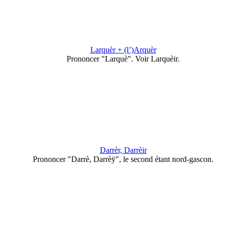
Larquèr + (l’)Arquèr
Prononcer "Larquè". Voir Larquèir.
Darrèr, Darrèir
Prononcer "Darrè, Darrèÿ", le second étant nord-gascon.