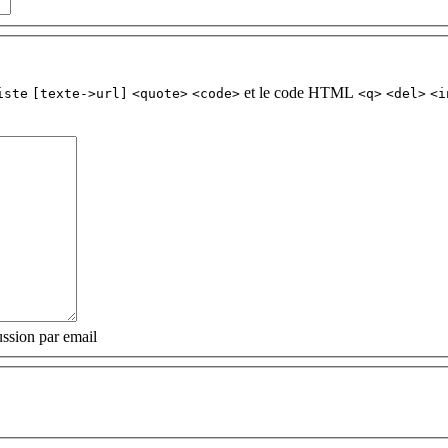
et le code HTML
iste
[texte->url]
<quote>
<code>
<q>
<del>
<i
ssion par email