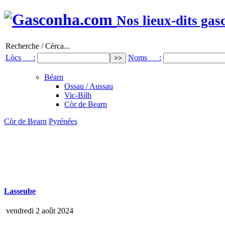
Nos lieux-dits gas
Recherche / Cèrca...
Lòcs :
Noms :
Béarn
Ossau / Aussau
Vic-Bilh
Còr de Bearn
Còr de Bearn
Pyrénées
Lasseube
vendredi 2 août 2024