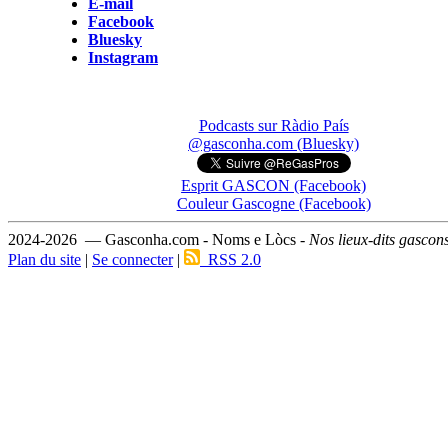
E-mail
Facebook
Bluesky
Instagram
Podcasts sur Ràdio País
@gasconha.com (Bluesky)
Esprit GASCON (Facebook)
Couleur Gascogne (Facebook)
2024-2026 — Gasconha.com - Noms e Lòcs -
Nos lieux-dits gascon
Plan du site
|
Se connecter
|
RSS 2.0