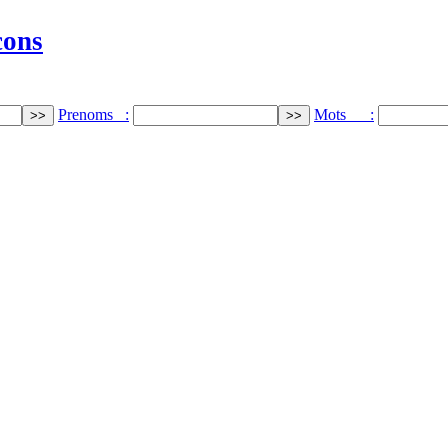
cons
Prenoms :
Mots :