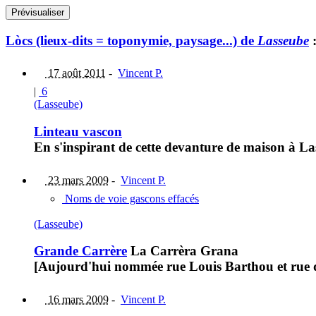
Lòcs (lieux-dits = toponymie, paysage...) de
Lasseube
17 août 2011
-
Vincent P.
|
6
(Lasseube)
Linteau vascon
En s'inspirant de cette devanture de maison à La
23 mars 2009
-
Vincent P.
Noms de voie gascons effacés
(Lasseube)
Grande Carrère
La Carrèra Grana
[Aujourd'hui nommée rue Louis Barthou et rue d
16 mars 2009
-
Vincent P.