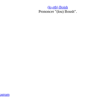
(lo,eth) Boish
Prononcer "(lou) Boush".