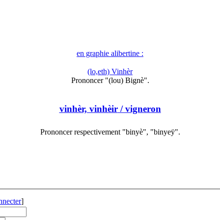
en graphie alibertine :
(lo,eth) Vinhèr
Prononcer "(lou) Bignè".
vinhèr, vinhèir
/ vigneron
Prononcer respectivement "binyè", "binyeÿ".
nnecter
]