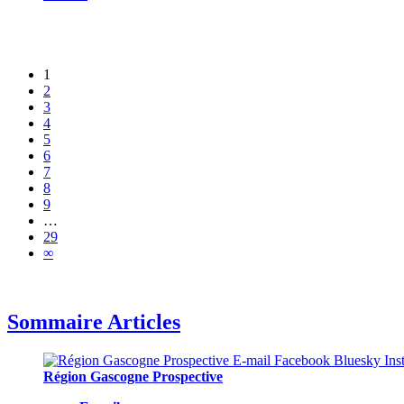
1
2
3
4
5
6
7
8
9
…
29
∞
Sommaire Articles
Région Gascogne Prospective