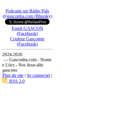
Podcasts sur Ràdio País
@gasconha.com (Bluesky)
Esprit GASCON
(Facebook)
Couleur Gascogne
(Facebook)
2024-2026
— Gasconha.com - Noms
e Lòcs -
Nos lieux-dits
gascons
Plan du site
|
Se connecter
|
RSS 2.0