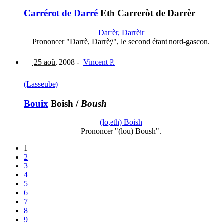
Carrérot de Darré
Eth Carreròt de Darrèr
Darrèr, Darrèir
Prononcer "Darrè, Darrèÿ", le second étant nord-gascon.
25 août 2008
-
Vincent P.
(Lasseube)
Bouix
Boish
/
Boush
(lo,eth) Boish
Prononcer "(lou) Boush".
1
2
3
4
5
6
7
8
9