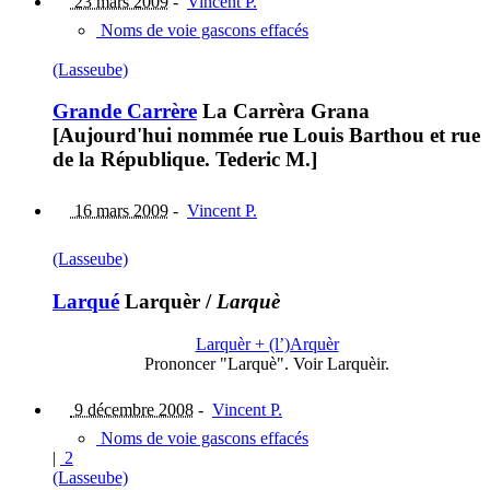
23 mars 2009
-
Vincent P.
Noms de voie gascons effacés
(Lasseube)
Grande Carrère
La Carrèra Grana
[Aujourd'hui nommée rue Louis Barthou et rue
de la République. Tederic M.]
16 mars 2009
-
Vincent P.
(Lasseube)
Larqué
Larquèr
/
Larquè
Larquèr + (l’)Arquèr
Prononcer "Larquè". Voir Larquèir.
9 décembre 2008
-
Vincent P.
Noms de voie gascons effacés
|
2
(Lasseube)