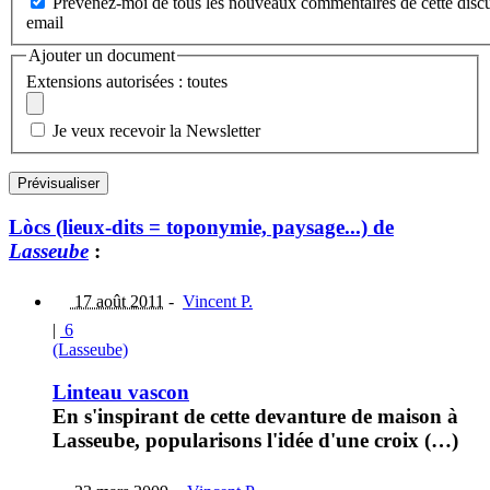
Prévenez-moi de tous les nouveaux commentaires de cette discu
email
Ajouter un document
Extensions autorisées : toutes
Je veux recevoir la Newsletter
Lòcs (lieux-dits = toponymie, paysage...) de
Lasseube
:
17 août 2011
-
Vincent P.
|
6
(Lasseube)
Linteau vascon
En s'inspirant de cette devanture de maison à
Lasseube, popularisons l'idée d'une croix (…)