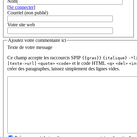
Nom
[
Se connecter
]
Courriel (non publié)
Votre site web
Ajoutez votre commentaire ici
Texte de votre message
Ce champ accepte les raccourcis SPIP
{{gras}}
{italique}
-*l
et le code HTML
[texte->url]
<quote>
<code>
<q>
<del>
<in
créer des paragraphes, laissez simplement des lignes vides.