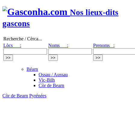
Nos lieux-dits
gascons
Recherche / Cèrca...
Lòcs :
Noms :
Prenoms :
Béarn
Ossau / Aussau
Vic-Bilh
Còr de Bearn
Còr de Bearn
Pyrénées