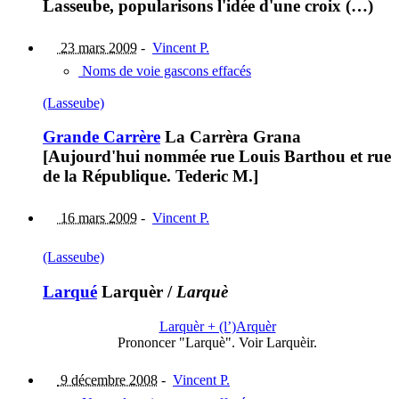
Lasseube, popularisons l'idée d'une croix (…)
23 mars 2009
-
Vincent P.
Noms de voie gascons effacés
(Lasseube)
Grande Carrère
La Carrèra Grana
[Aujourd'hui nommée rue Louis Barthou et rue
de la République. Tederic M.]
16 mars 2009
-
Vincent P.
(Lasseube)
Larqué
Larquèr
/
Larquè
Larquèr + (l’)Arquèr
Prononcer "Larquè". Voir Larquèir.
9 décembre 2008
-
Vincent P.