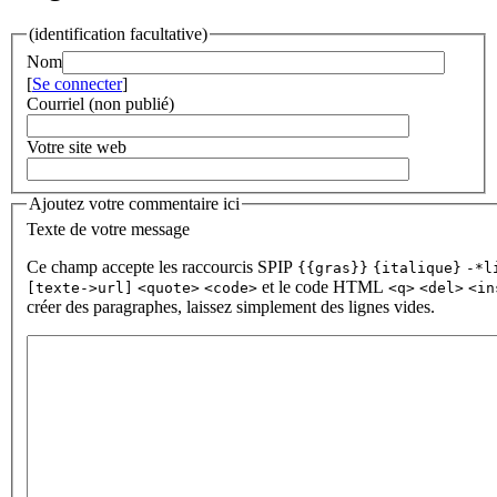
(identification facultative)
Nom
[
Se connecter
]
Courriel (non publié)
Votre site web
Ajoutez votre commentaire ici
Texte de votre message
Ce champ accepte les raccourcis SPIP
{{gras}}
{italique}
-*l
et le code HTML
[texte->url]
<quote>
<code>
<q>
<del>
<in
créer des paragraphes, laissez simplement des lignes vides.