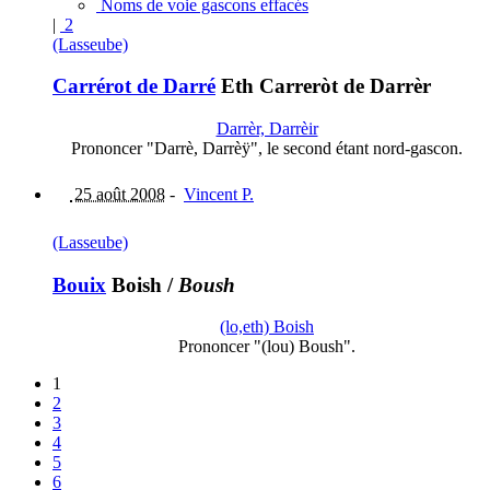
Noms de voie gascons effacés
|
2
(Lasseube)
Carrérot de Darré
Eth Carreròt de Darrèr
Darrèr, Darrèir
Prononcer "Darrè, Darrèÿ", le second étant nord-gascon.
25 août 2008
-
Vincent P.
(Lasseube)
Bouix
Boish
/
Boush
(lo,eth) Boish
Prononcer "(lou) Boush".
1
2
3
4
5
6