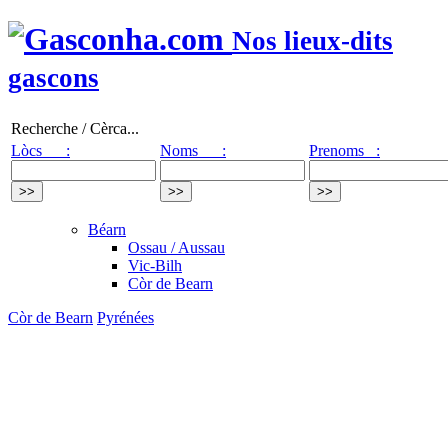
Nos lieux-dits
gascons
Recherche / Cèrca...
Lòcs :
Noms :
Prenoms :
Béarn
Ossau / Aussau
Vic-Bilh
Còr de Bearn
Còr de Bearn
Pyrénées