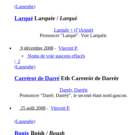
(Lasseube)
Larqué
Larquèr
/
Larquè
Larquèr + (l’)Arquèr
Prononcer "Larquè". Voir Larquèir.
9 décembre 2008
-
Vincent P.
Noms de voie gascons effacés
|
2
(Lasseube)
Carrérot de Darré
Eth Carreròt de Darrèr
Darrèr, Darrèir
Prononcer "Darrè, Darrèÿ", le second étant nord-gascon.
25 août 2008
-
Vincent P.
(Lasseube)
Bouix
Boish
/
Boush