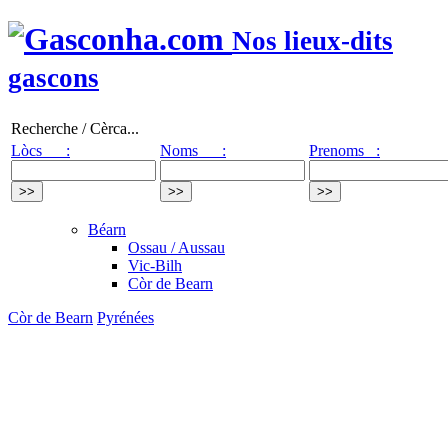
Nos lieux-dits
gascons
Recherche / Cèrca...
Lòcs :
Noms :
Prenoms :
Béarn
Ossau / Aussau
Vic-Bilh
Còr de Bearn
Còr de Bearn
Pyrénées