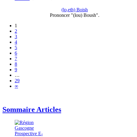
(lo,eth) Boish
Prononcer "(lou) Boush".
1
2
3
4
5
6
7
8
9
…
29
∞
Sommaire Articles