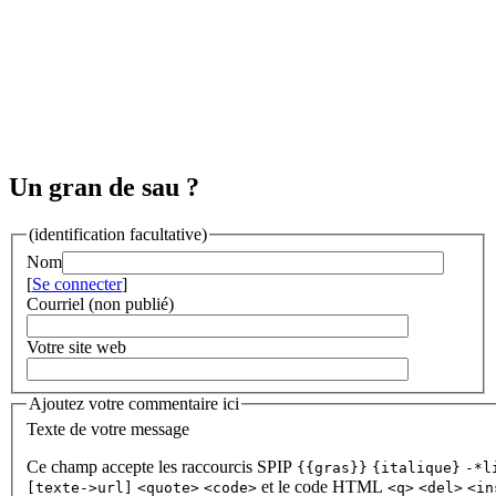
Un gran de sau ?
(identification facultative)
Nom
[
Se connecter
]
Courriel (non publié)
Votre site web
Ajoutez votre commentaire ici
Texte de votre message
Ce champ accepte les raccourcis SPIP
{{gras}}
{italique}
-*l
et le code HTML
[texte->url]
<quote>
<code>
<q>
<del>
<in