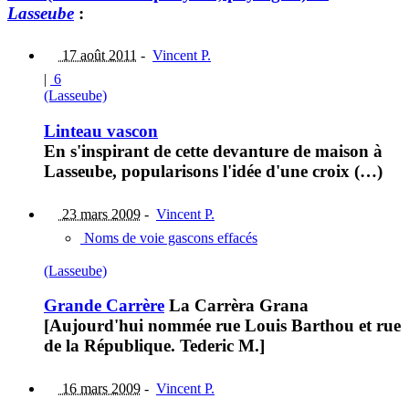
Lasseube
:
17 août 2011
-
Vincent P.
|
6
(Lasseube)
Linteau vascon
En s'inspirant de cette devanture de maison à
Lasseube, popularisons l'idée d'une croix (…)
23 mars 2009
-
Vincent P.
Noms de voie gascons effacés
(Lasseube)
Grande Carrère
La Carrèra Grana
[Aujourd'hui nommée rue Louis Barthou et rue
de la République. Tederic M.]
16 mars 2009
-
Vincent P.