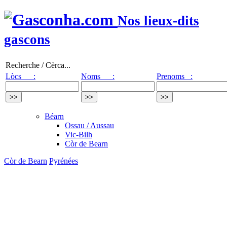
Nos lieux-dits
gascons
Recherche / Cèrca...
Lòcs :
Noms :
Prenoms :
Béarn
Ossau / Aussau
Vic-Bilh
Còr de Bearn
Còr de Bearn
Pyrénées