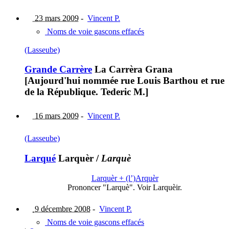
23 mars 2009
-
Vincent P.
Noms de voie gascons effacés
(Lasseube)
Grande Carrère
La Carrèra Grana
[Aujourd'hui nommée rue Louis Barthou et rue
de la République. Tederic M.]
16 mars 2009
-
Vincent P.
(Lasseube)
Larqué
Larquèr
/
Larquè
Larquèr + (l’)Arquèr
Prononcer "Larquè". Voir Larquèir.
9 décembre 2008
-
Vincent P.
Noms de voie gascons effacés