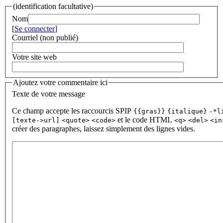
(identification facultative)
Nom
[
Se connecter
]
Courriel (non publié)
Votre site web
Ajoutez votre commentaire ici
Texte de votre message
Ce champ accepte les raccourcis SPIP
{{gras}}
{italique}
-*l
et le code HTML
[texte->url]
<quote>
<code>
<q>
<del>
<in
créer des paragraphes, laissez simplement des lignes vides.