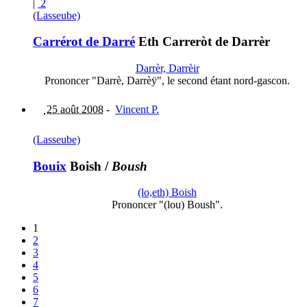
|
2
(Lasseube)
Carrérot de Darré
Eth Carreròt de Darrèr
Darrèr, Darrèir
Prononcer "Darrè, Darrèÿ", le second étant nord-gascon.
25 août 2008
-
Vincent P.
(Lasseube)
Bouix
Boish
/
Boush
(lo,eth) Boish
Prononcer "(lou) Boush".
1
2
3
4
5
6
7