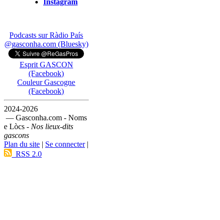
Instagram
Podcasts sur Ràdio País
@gasconha.com (Bluesky)
Esprit GASCON
(Facebook)
Couleur Gascogne
(Facebook)
2024-2026
— Gasconha.com - Noms
e Lòcs -
Nos lieux-dits
gascons
Plan du site
|
Se connecter
|
RSS 2.0