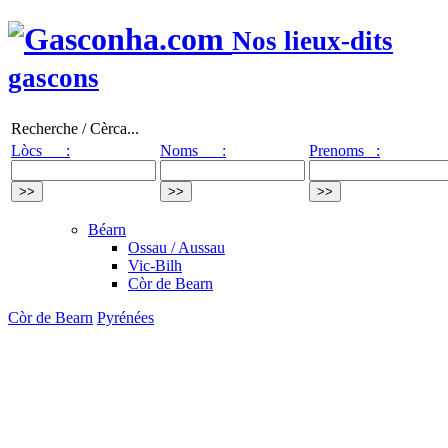
Nos lieux-dits
gascons
Recherche / Cèrca...
Lòcs :
Noms :
Prenoms :
Béarn
Ossau / Aussau
Vic-Bilh
Còr de Bearn
Còr de Bearn
Pyrénées