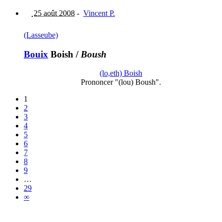
25 août 2008
-
Vincent P.
(Lasseube)
Bouix
Boish
/
Boush
(lo,eth) Boish
Prononcer "(lou) Boush".
1
2
3
4
5
6
7
8
9
…
29
∞