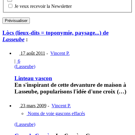
Je veux recevoir la Newsletter
Lòcs (lieux-dits = toponymie, paysage...) de
Lasseube
:
17 août 2011
-
Vincent P.
|
6
(Lasseube)
Linteau vascon
En s'inspirant de cette devanture de maison à
Lasseube, popularisons l'idée d'une croix (…)
23 mars 2009
-
Vincent P.
Noms de voie gascons effacés
(Lasseube)