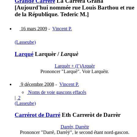
Grande Carrère
La Carrèra Grana
[Aujourd'hui nommée rue Louis Barthou et rue
de la République. Tederic M.]
16 mars 2009
-
Vincent P.
(Lasseube)
Larqué
Larquèr
/
Larquè
Larquèr + (l’)Arquèr
Prononcer "Larquè". Voir Larquèir.
9 décembre 2008
-
Vincent P.
Noms de voie gascons effacés
|
2
(Lasseube)
Carrérot de Darré
Eth Carreròt de Darrèr
Darrèr, Darrèir
Prononcer "Darrè, Darrèÿ", le second étant nord-gascon.