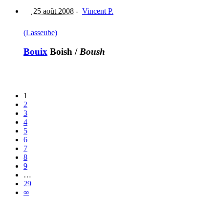
25 août 2008
-
Vincent P.
(Lasseube)
Bouix
Boish
/
Boush
1
2
3
4
5
6
7
8
9
…
29
∞