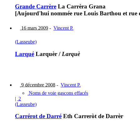
Grande Carrère
La Carrèra Grana
[Aujourd'hui nommée rue Louis Barthou et rue d
16 mars 2009
-
Vincent P.
(Lasseube)
Larqué
Larquèr
/
Larquè
9 décembre 2008
-
Vincent P.
Noms de voie gascons effacés
|
2
(Lasseube)
Carrérot de Darré
Eth Carreròt de Darrèr