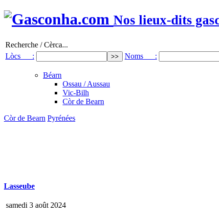
Nos lieux-dits gas
Recherche / Cèrca...
Lòcs :
Noms :
Béarn
Ossau / Aussau
Vic-Bilh
Còr de Bearn
Còr de Bearn
Pyrénées
Lasseube
samedi 3 août 2024