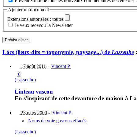
Prévenez-moi de tous les nouveaux commentaires de cette discu
Ajouter un document
Extensions autorisées : toutes
Je veux recevoir la Newsletter
Lòcs (lieux-dits = toponymie, paysage...) de
Lasseube
17 août 2011
-
Vincent P.
|
6
(Lasseube)
Linteau vascon
En s'inspirant de cette devanture de maison à La
23 mars 2009
-
Vincent P.
Noms de voie gascons effacés
(Lasseube)