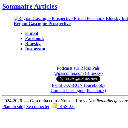
Sommaire Articles
Région Gascogne Prospective
E-mail
Facebook
Bluesky
Instagram
Podcasts sur Ràdio País
@gasconha.com (Bluesky)
Esprit GASCON (Facebook)
Couleur Gascogne (Facebook)
2024-2026 — Gasconha.com - Noms e Lòcs -
Nos lieux-dits gascon
Plan du site
|
Se connecter
|
RSS 2.0