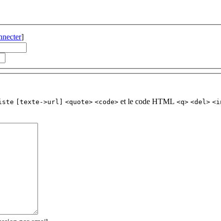
nnecter
]
et le code HTML
iste
[texte->url]
<quote>
<code>
<q>
<del>
<i