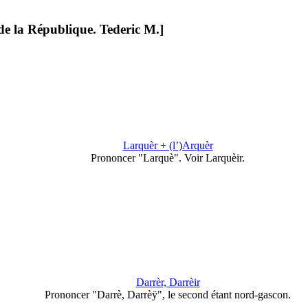
e la République. Tederic M.]
Larquèr + (l’)Arquèr
Prononcer "Larquè". Voir Larquèir.
Darrèr, Darrèir
Prononcer "Darrè, Darrèÿ", le second étant nord-gascon.