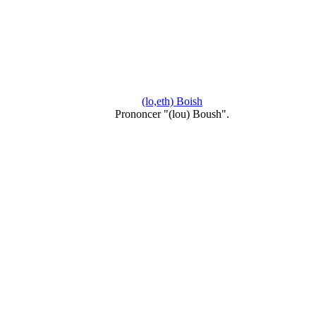
(lo,eth) Boish
Prononcer "(lou) Boush".