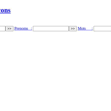
cons
Prenoms :
Mots :