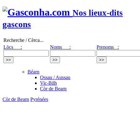
Nos lieux-dits
gascons
Recherche / Cèrca...
Lòcs :
Noms :
Prenoms :
Béarn
Ossau / Aussau
Vic-Bilh
Còr de Bearn
Còr de Bearn
Pyrénées