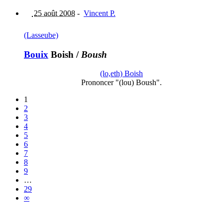
25 août 2008
-
Vincent P.
(Lasseube)
Bouix
Boish
/
Boush
(lo,eth) Boish
Prononcer "(lou) Boush".
1
2
3
4
5
6
7
8
9
…
29
∞