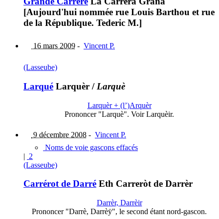
Grande Carrère
La Carrèra Grana
[Aujourd'hui nommée rue Louis Barthou et rue
de la République. Tederic M.]
16 mars 2009
-
Vincent P.
(Lasseube)
Larqué
Larquèr
/
Larquè
Larquèr + (l’)Arquèr
Prononcer "Larquè". Voir Larquèir.
9 décembre 2008
-
Vincent P.
Noms de voie gascons effacés
|
2
(Lasseube)
Carrérot de Darré
Eth Carreròt de Darrèr
Darrèr, Darrèir
Prononcer "Darrè, Darrèÿ", le second étant nord-gascon.