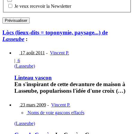
Je veux recevoir la Newsletter
Lòcs (lieux-dits = toponymie, paysage...) de
Lasseube
:
17 août 2011
-
Vincent P.
|
6
(Lasseube)
Linteau vascon
En s'inspirant de cette devanture de maison à
Lasseube, popularisons l'idée d'une croix (…)
23 mars 2009
-
Vincent P.
Noms de voie gascons effacés
(Lasseube)