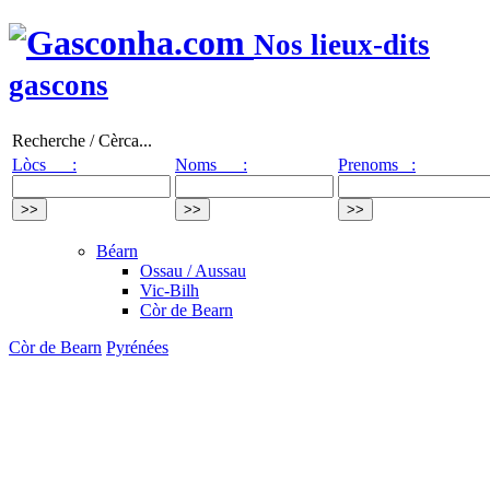
Nos lieux-dits
gascons
Recherche / Cèrca...
Lòcs :
Noms :
Prenoms :
Béarn
Ossau / Aussau
Vic-Bilh
Còr de Bearn
Còr de Bearn
Pyrénées