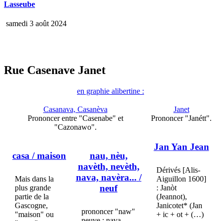
Lasseube
samedi 3 août 2024
Rue Casenave Janet
en graphie alibertine :
Casanava, Casanèva
Janet
Prononcer entre "Casenabe" et
Prononcer "Janétt".
"Cazonawo".
Jan Yan Jean
casa
/ maison
nau, nèu,
navèth, nevèth,
Dérivés [Alis-
nava, navèra...
/
Mais dans la
Aiguillon 1600]
neuf
plus grande
: Janòt
partie de la
(Jeannot),
Gascogne,
Janicotet* (Jan
prononcer "naw"
"maison" ou
+ ic + ot + (…)
neuve : nava