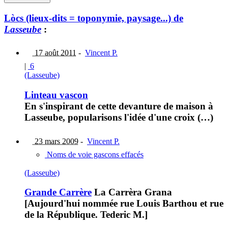
Lòcs (lieux-dits = toponymie, paysage...) de
Lasseube
:
17 août 2011
-
Vincent P.
|
6
(Lasseube)
Linteau vascon
En s'inspirant de cette devanture de maison à
Lasseube, popularisons l'idée d'une croix (…)
23 mars 2009
-
Vincent P.
Noms de voie gascons effacés
(Lasseube)
Grande Carrère
La Carrèra Grana
[Aujourd'hui nommée rue Louis Barthou et rue
de la République. Tederic M.]