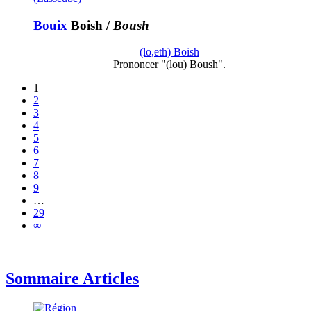
Bouix
Boish
/
Boush
(lo,eth) Boish
Prononcer "(lou) Boush".
1
2
3
4
5
6
7
8
9
…
29
∞
Sommaire Articles