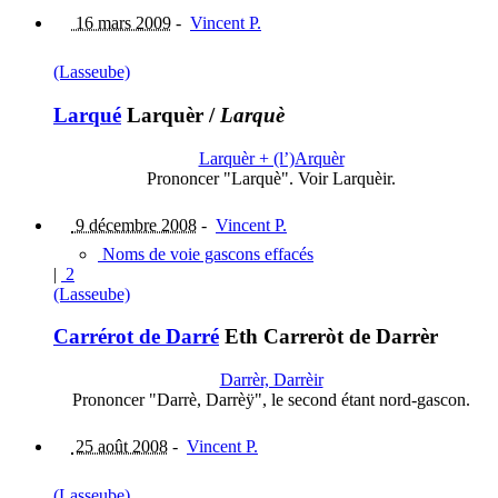
16 mars 2009
-
Vincent P.
(Lasseube)
Larqué
Larquèr
/
Larquè
Larquèr + (l’)Arquèr
Prononcer "Larquè". Voir Larquèir.
9 décembre 2008
-
Vincent P.
Noms de voie gascons effacés
|
2
(Lasseube)
Carrérot de Darré
Eth Carreròt de Darrèr
Darrèr, Darrèir
Prononcer "Darrè, Darrèÿ", le second étant nord-gascon.
25 août 2008
-
Vincent P.
(Lasseube)