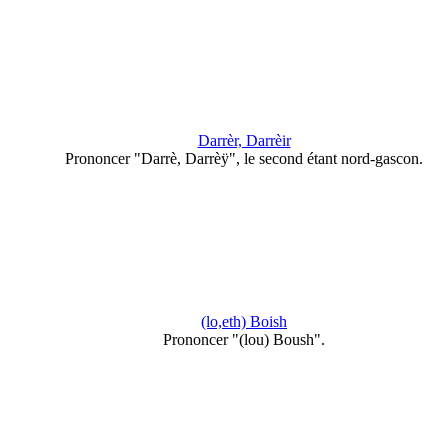
Darrèr, Darrèir
Prononcer "Darrè, Darrèÿ", le second étant nord-gascon.
(lo,eth) Boish
Prononcer "(lou) Boush".