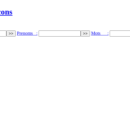
cons
Prenoms :
Mots :