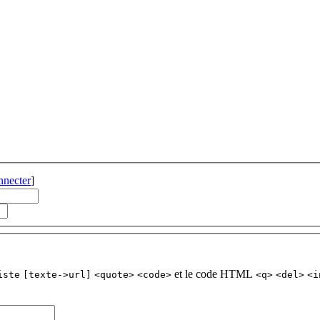
nnecter
]
et le code HTML
iste
[texte->url]
<quote>
<code>
<q>
<del>
<i