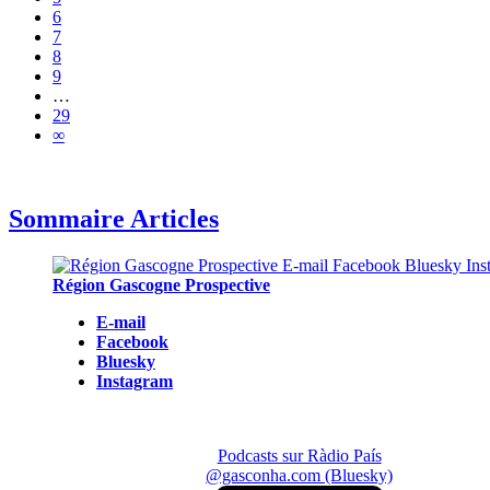
6
7
8
9
…
29
∞
Sommaire Articles
Région Gascogne Prospective
E-mail
Facebook
Bluesky
Instagram
Podcasts sur Ràdio País
@gasconha.com (Bluesky)