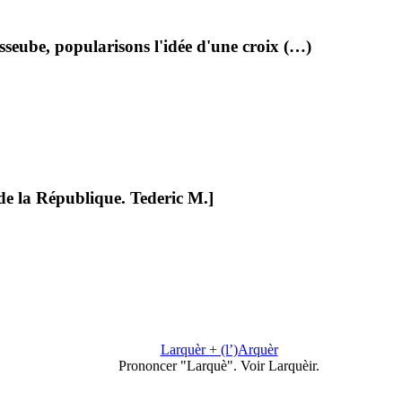
sseube, popularisons l'idée d'une croix (…)
e la République. Tederic M.]
Larquèr + (l’)Arquèr
Prononcer "Larquè". Voir Larquèir.