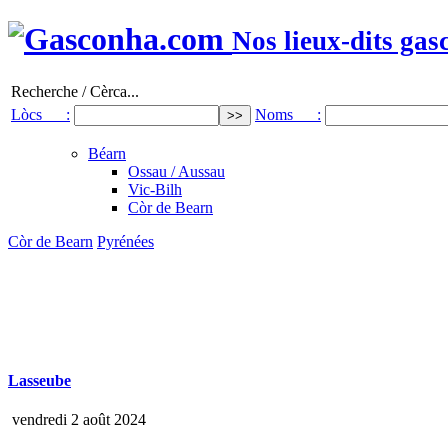
Nos lieux-dits gas
Recherche / Cèrca...
Lòcs :
Noms :
Béarn
Ossau / Aussau
Vic-Bilh
Còr de Bearn
Còr de Bearn
Pyrénées
Lasseube
vendredi 2 août 2024