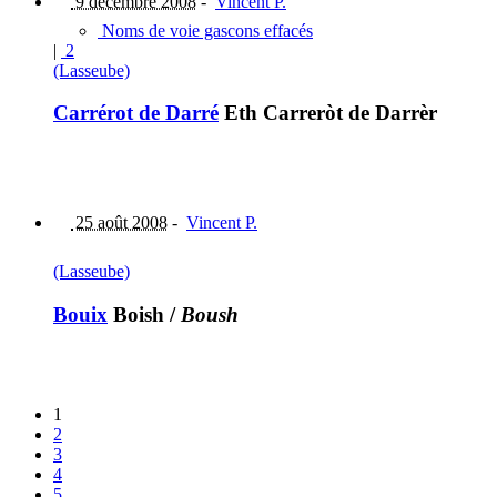
9 décembre 2008
-
Vincent P.
Noms de voie gascons effacés
|
2
(Lasseube)
Carrérot de Darré
Eth Carreròt de Darrèr
25 août 2008
-
Vincent P.
(Lasseube)
Bouix
Boish
/
Boush
1
2
3
4
5