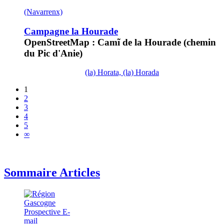
(Navarrenx)
Campagne la Hourade
OpenStreetMap : Camĩ de la Hourade (chemin
du Pic d'Anie)
(la) Horata, (la) Horada
1
2
3
4
5
∞
Sommaire Articles