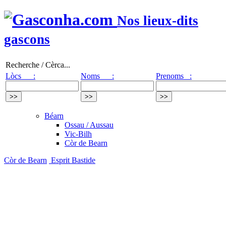
Nos lieux-dits
gascons
Recherche / Cèrca...
Lòcs :
Noms :
Prenoms :
Béarn
Ossau / Aussau
Vic-Bilh
Còr de Bearn
Còr de Bearn
Esprit Bastide