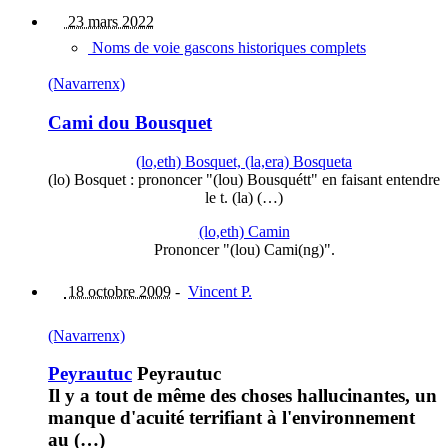
23 mars 2022
Noms de voie gascons historiques complets
(Navarrenx)
Cami dou Bousquet
(lo,eth) Bosquet, (la,era) Bosqueta
(lo) Bosquet : prononcer "(lou) Bousquétt" en faisant entendre
le t. (la) (…)
(lo,eth) Camin
Prononcer "(lou) Cami(ng)".
18 octobre 2009
-
Vincent P.
(Navarrenx)
Peyrautuc
Peyrautuc
Il y a tout de même des choses hallucinantes, un
manque d'acuité terrifiant à l'environnement
au (…)