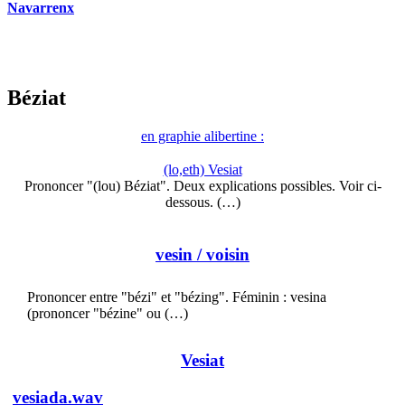
Navarrenx
Béziat
en graphie alibertine :
(lo,eth) Vesiat
Prononcer "(lou) Béziat". Deux explications possibles. Voir ci-
dessous. (…)
vesin
/ voisin
Prononcer entre "bézi" et "bézing". Féminin : vesina
(prononcer "bézine" ou (…)
Vesiat
vesiada.wav