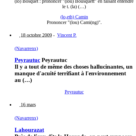
(lo) Bosquet : prononcer "(lou) Bousquétt" en faisant entendre
le t. (la) (…)
(lo,eth) Camin
Prononcer "(lou) Cami(ng)".
18 octobre 2009
-
Vincent P.
(Navarrenx)
Peyrautuc
Peyrautuc
Il y a tout de même des choses hallucinantes, un
manque d'acuité terrifiant à l'environnement
au (…)
Peyrautuc
16 mars
(Navarrenx)
Lahourazat