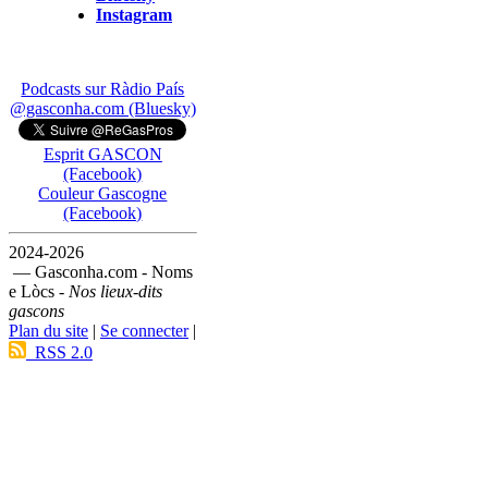
Instagram
Podcasts sur Ràdio País
@gasconha.com (Bluesky)
Esprit GASCON
(Facebook)
Couleur Gascogne
(Facebook)
2024-2026
— Gasconha.com - Noms
e Lòcs -
Nos lieux-dits
gascons
Plan du site
|
Se connecter
|
RSS 2.0