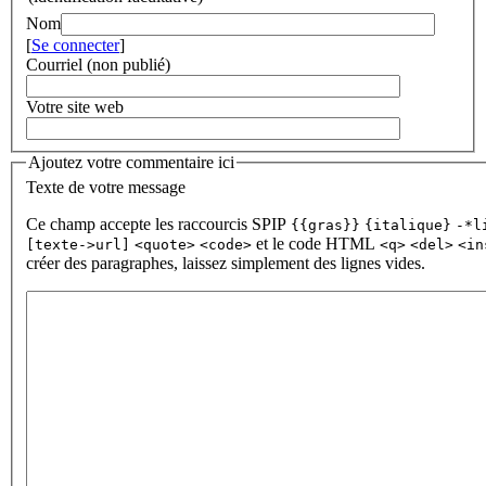
Nom
[
Se connecter
]
Courriel (non publié)
Votre site web
Ajoutez votre commentaire ici
Texte de votre message
Ce champ accepte les raccourcis SPIP
{{gras}}
{italique}
-*l
et le code HTML
[texte->url]
<quote>
<code>
<q>
<del>
<in
créer des paragraphes, laissez simplement des lignes vides.