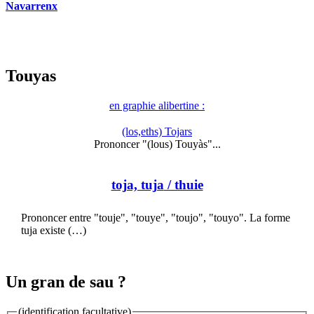
Navarrenx
Touyas
en graphie alibertine :
(los,eths) Tojars
Prononcer "(lous) Touyàs"...
toja, tuja
/ thuie
Prononcer entre "touje", "touye", "toujo", "touyo". La forme
tuja existe (…)
Un gran de sau ?
(identification facultative)