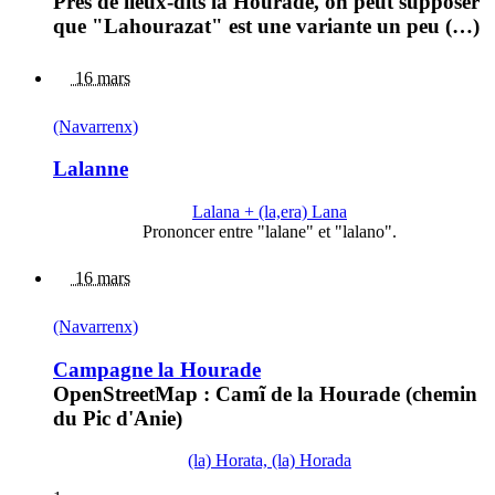
Près de lieux-dits la Hourade, on peut supposer
que "Lahourazat" est une variante un peu (…)
16 mars
(Navarrenx)
Lalanne
Lalana + (la,era) Lana
Prononcer entre "lalane" et "lalano".
16 mars
(Navarrenx)
Campagne la Hourade
OpenStreetMap : Camĩ de la Hourade (chemin
du Pic d'Anie)
(la) Horata, (la) Horada