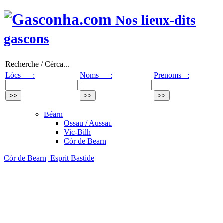
Nos lieux-dits
gascons
Recherche / Cèrca...
Lòcs :
Noms :
Prenoms :
Béarn
Ossau / Aussau
Vic-Bilh
Còr de Bearn
Còr de Bearn
Esprit Bastide