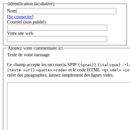
(identification facultative)
Nom
[
Se connecter
]
Courriel (non publié)
Votre site web
Ajoutez votre commentaire ici
Texte de votre message
Ce champ accepte les raccourcis SPIP
{{gras}}
{italique}
-*l
et le code HTML
[texte->url]
<quote>
<code>
<q>
<del>
<in
créer des paragraphes, laissez simplement des lignes vides.