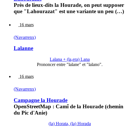
Près de lieux-dits la Hourade, on peut supposer
que "Lahourazat" est une variante un peu (…)
16 mars
(Navarrenx)
Lalanne
Lalana + (la,era) Lana
Prononcer entre "lalane" et "lalano".
16 mars
(Navarrenx)
Campagne la Hourade
OpenStreetMap : Camĩ de la Hourade (chemin
du Pic d'Anie)
(la) Horata, (la) Horada