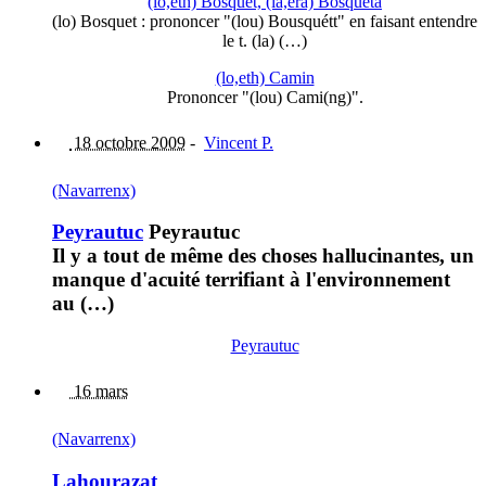
(lo,eth) Bosquet, (la,era) Bosqueta
(lo) Bosquet : prononcer "(lou) Bousquétt" en faisant entendre
le t. (la) (…)
(lo,eth) Camin
Prononcer "(lou) Cami(ng)".
18 octobre 2009
-
Vincent P.
(Navarrenx)
Peyrautuc
Peyrautuc
Il y a tout de même des choses hallucinantes, un
manque d'acuité terrifiant à l'environnement
au (…)
Peyrautuc
16 mars
(Navarrenx)
Lahourazat