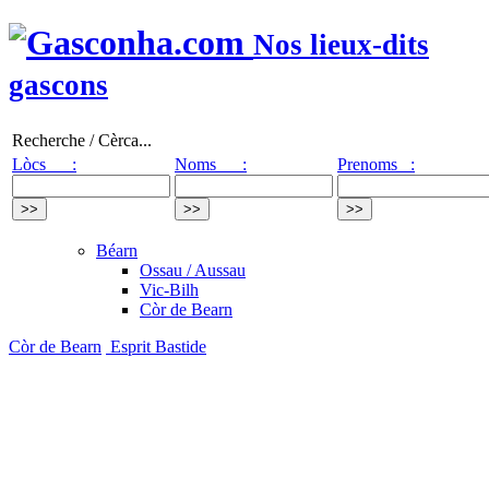
Nos lieux-dits
gascons
Recherche / Cèrca...
Lòcs :
Noms :
Prenoms :
Béarn
Ossau / Aussau
Vic-Bilh
Còr de Bearn
Còr de Bearn
Esprit Bastide