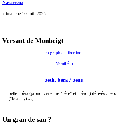
Navarrenx
dimanche 10 août 2025
Versant de Monbeigt
en graphie alibertine :
Montbèth
bèth, bèra
/ beau
belle : bèra (prononcer entre "bère" et "bèro") dérivés : beròi
("beau" ; (…)
Un gran de sau ?