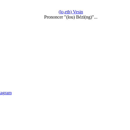
(lo,eth) Vesin
Prononcer "(lou) Bézï(ng)"...