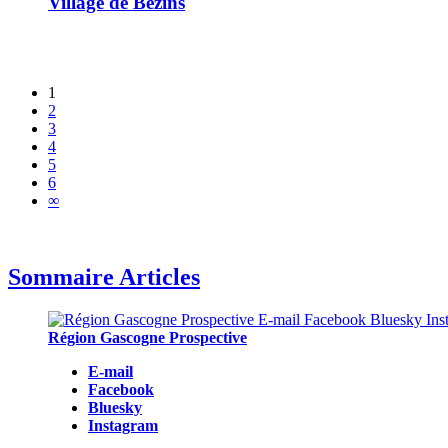
Village de Bézins
1
2
3
4
5
6
∞
Sommaire Articles
Région Gascogne Prospective
E-mail
Facebook
Bluesky
Instagram