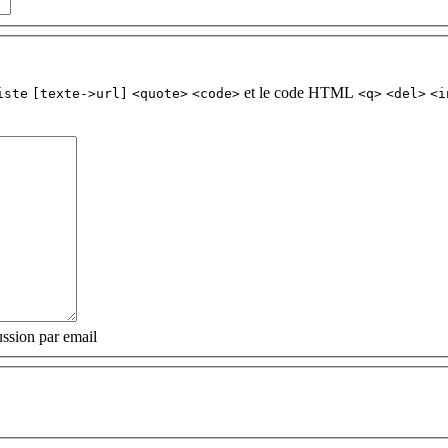
et le code HTML
iste
[texte->url]
<quote>
<code>
<q>
<del>
<i
ssion par email