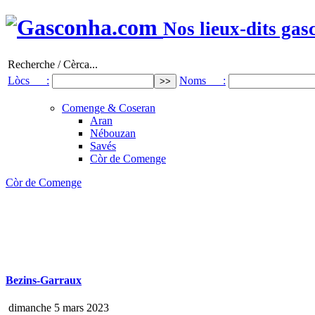
Nos lieux-dits gas
Recherche / Cèrca...
Lòcs :
Noms :
Comenge & Coseran
Aran
Nébouzan
Savés
Còr de Comenge
Còr de Comenge
Bezins-Garraux
dimanche 5 mars 2023