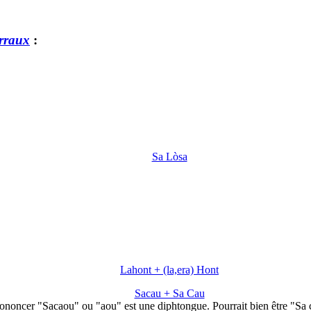
rraux
:
Sa Lòsa
Lahont + (la,era) Hont
Sacau + Sa Cau
ononcer "Sacaou" ou "aou" est une diphtongue. Pourrait bien être "Sa