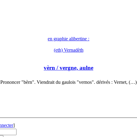
en graphie alibertine :
(eth) Vernadèth
vèrn
/ vergne, aulne
Prononcer "bèrn". Viendrait du gaulois "vernos". dérivés : Vernet, (…)
nnecter
]