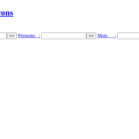
cons
Prenoms :
Mots :