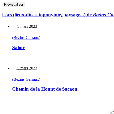
Lòcs (lieux-dits = toponymie, paysage...) de
Bezins-Ga
5 mars 2023
(Bezins-Garraux)
Salose
5 mars 2023
(Bezins-Garraux)
Chemin de la Hount de Sacaou
Pr