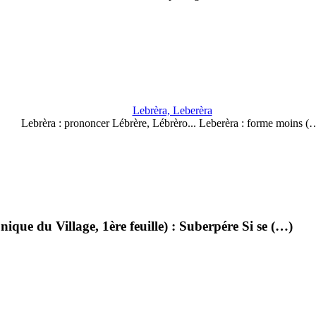
Lebrèra, Leberèra
Lebrèra : prononcer Lébrère, Lébrèro... Leberèra : forme moins (
ue du Village, 1ère feuille) : Suberpére Si se (…)