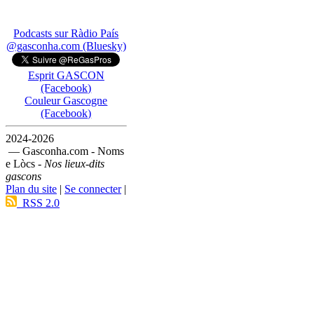
Podcasts sur Ràdio País
@gasconha.com (Bluesky)
Esprit GASCON
(Facebook)
Couleur Gascogne
(Facebook)
2024-2026
— Gasconha.com - Noms
e Lòcs -
Nos lieux-dits
gascons
Plan du site
|
Se connecter
|
RSS 2.0