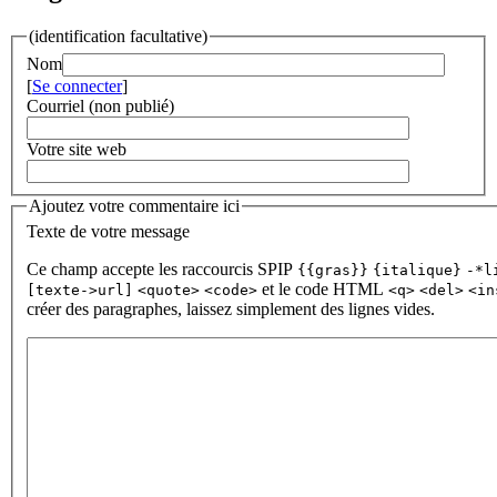
(identification facultative)
Nom
[
Se connecter
]
Courriel (non publié)
Votre site web
Ajoutez votre commentaire ici
Texte de votre message
Ce champ accepte les raccourcis SPIP
{{gras}}
{italique}
-*l
et le code HTML
[texte->url]
<quote>
<code>
<q>
<del>
<in
créer des paragraphes, laissez simplement des lignes vides.