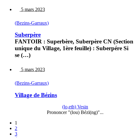
5 mars 2023
(Bezins-Garraux)
Suberpère
FANTOIR : Superbère, Suberpère CN (Section
unique du Village, 1ère feuille) : Suberpére Si
se (…)
5 mars 2023
(Bezins-Garraux)
Village de Bézins
(lo,eth) Vesin
Prononcer "(lou) Bézï(ng)"...
1
2
3