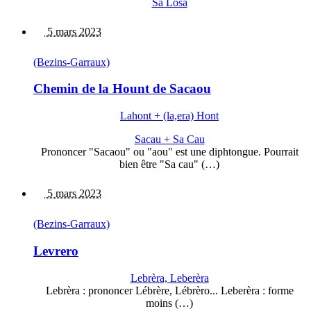
Sa Lòsa
5 mars 2023
(Bezins-Garraux)
Chemin de la Hount de Sacaou
Lahont + (la,era) Hont
Sacau + Sa Cau
Prononcer "Sacaou" ou "aou" est une diphtongue. Pourrait
bien être "Sa cau" (…)
5 mars 2023
(Bezins-Garraux)
Levrero
Lebrèra, Leberèra
Lebrèra : prononcer Lébrère, Lébrèro... Leberèra : forme
moins (…)