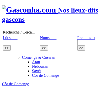
Nos lieux-dits
gascons
Recherche / Cèrca...
Lòcs :
Noms :
Prenoms :
Comenge & Coseran
Aran
Nébouzan
Savés
Còr de Comenge
Còr de Comenge