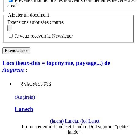
Prévenez-moi de tous les nouveaux commentaires de cette discu
email
Ajouter un document
Extensions autorisées : toutes
Je veux recevoir la Newsletter
Lòcs (lieux-dits = toponymie, paysage...) de
Augirein
:
23 janvier 2023
(Augirein)
Lanech
(la,era) Laneta, (lo) Lanet
Prononcer entre Lanéte et Lanéto. Doit signifier "petite
lande".