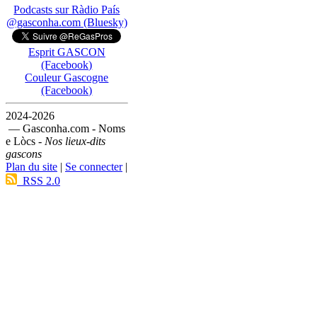
Podcasts sur Ràdio País
@gasconha.com (Bluesky)
Esprit GASCON
(Facebook)
Couleur Gascogne
(Facebook)
2024-2026
— Gasconha.com - Noms
e Lòcs -
Nos lieux-dits
gascons
Plan du site
|
Se connecter
|
RSS 2.0