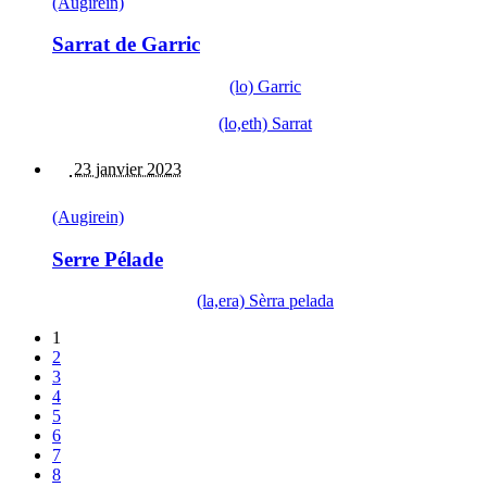
(Augirein)
Sarrat de Garric
(lo) Garric
(lo,eth) Sarrat
23 janvier 2023
(Augirein)
Serre Pélade
(la,era) Sèrra pelada
1
2
3
4
5
6
7
8