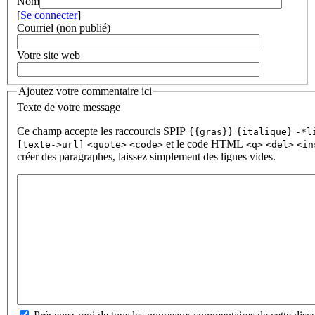
Nom
[
Se connecter
]
Courriel (non publié)
Votre site web
Ajoutez votre commentaire ici
Texte de votre message
Ce champ accepte les raccourcis SPIP
{{gras}}
{italique}
-*l
et le code HTML
[texte->url]
<quote>
<code>
<q>
<del>
<in
créer des paragraphes, laissez simplement des lignes vides.