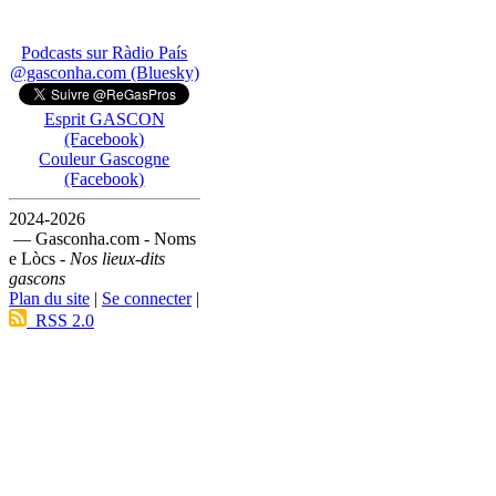
Podcasts sur Ràdio País
@gasconha.com (Bluesky)
Esprit GASCON
(Facebook)
Couleur Gascogne
(Facebook)
2024-2026
— Gasconha.com - Noms
e Lòcs -
Nos lieux-dits
gascons
Plan du site
|
Se connecter
|
RSS 2.0