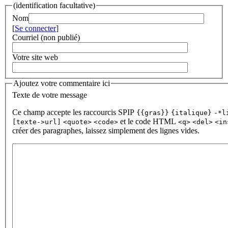
(identification facultative)
Nom
[
Se connecter
]
Courriel (non publié)
Votre site web
Ajoutez votre commentaire ici
Texte de votre message
Ce champ accepte les raccourcis SPIP
{{gras}}
{italique}
-*l
et le code HTML
[texte->url]
<quote>
<code>
<q>
<del>
<in
créer des paragraphes, laissez simplement des lignes vides.