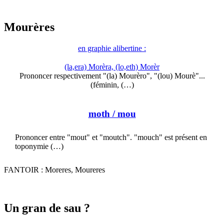
Mourères
en graphie alibertine :
(la,era) Morèra, (lo,eth) Morèr
Prononcer respectivement "(la) Mourèro", "(lou) Mourè"...
(féminin, (…)
moth
/ mou
Prononcer entre "mout" et "moutch". "mouch" est présent en
toponymie (…)
FANTOIR : Moreres, Moureres
Un gran de sau ?