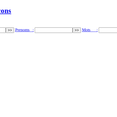
cons
Prenoms :
Mots :