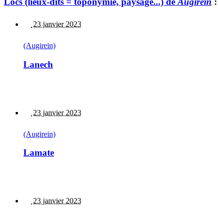
Lòcs (lieux-dits = toponymie, paysage...) de
Augirein
:
23 janvier 2023
(Augirein)
Lanech
23 janvier 2023
(Augirein)
Lamate
23 janvier 2023