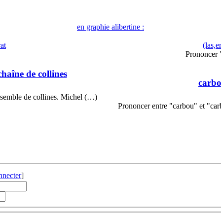
en graphie alibertine :
rat
(las,
Prononcer 
chaîne de collines
carb
nsemble de collines. Michel (…)
Prononcer entre "carbou" et "car
nnecter
]