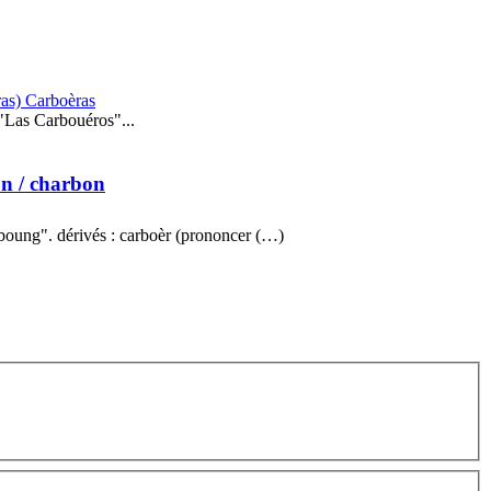
eras) Carboèras
"Las Carbouéros"...
on
/ charbon
boung". dérivés : carboèr (prononcer (…)