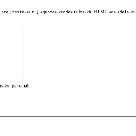
et le code HTML
iste
[texte->url]
<quote>
<code>
<q>
<del>
<i
ssion par email