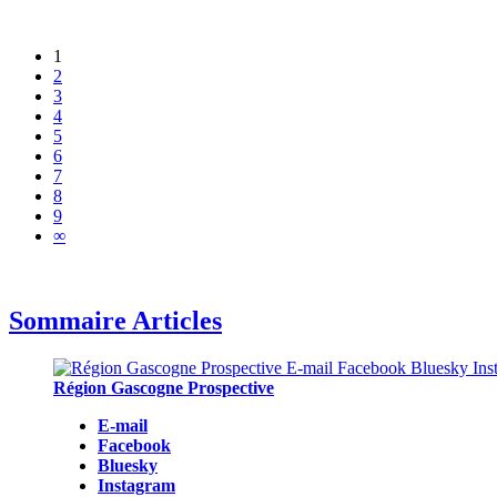
1
2
3
4
5
6
7
8
9
∞
Sommaire Articles
Région Gascogne Prospective
E-mail
Facebook
Bluesky
Instagram