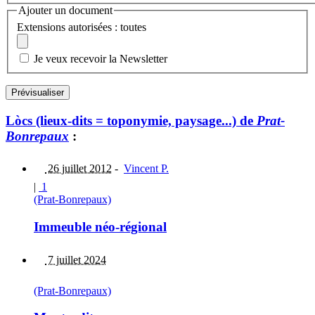
Ajouter un document
Extensions autorisées : toutes
Je veux recevoir la Newsletter
Lòcs (lieux-dits = toponymie, paysage...) de
Prat-
Bonrepaux
:
26 juillet 2012
-
Vincent P.
|
1
(Prat-Bonrepaux)
Immeuble néo-régional
7 juillet 2024
(Prat-Bonrepaux)