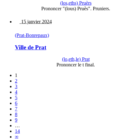
(los,eths) Pruèrs
Prononcer "(lous) Pruès". Pruniers.
15 janvier 2024
(Prat-Bonrepaux)
Ville de Prat
(lo,eth,le) Prat
Prononcer le t final.
1
2
3
4
5
6
7
8
9
…
14
∞