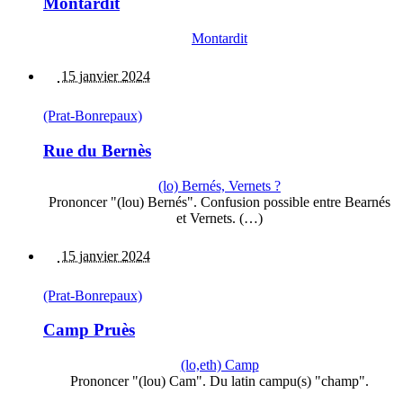
Montardit
Montardit
15 janvier 2024
(Prat-Bonrepaux)
Rue du Bernès
(lo) Bernés, Vernets ?
Prononcer "(lou) Bernés". Confusion possible entre Bearnés
et Vernets. (…)
15 janvier 2024
(Prat-Bonrepaux)
Camp Pruès
(lo,eth) Camp
Prononcer "(lou) Cam". Du latin campu(s) "champ".