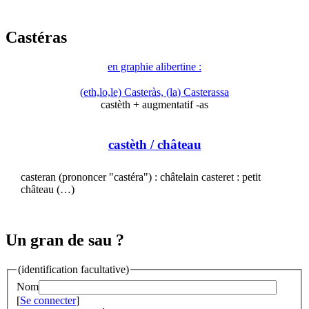
Castéras
en graphie alibertine :
(eth,lo,le) Casteràs, (la) Casterassa
castèth + augmentatif -as
castèth
/ château
casteran (prononcer "castéra") : châtelain casteret : petit
château (…)
Un gran de sau ?
(identification facultative)
Nom
[
Se connecter
]