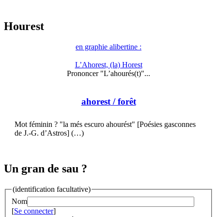
Hourest
en graphie alibertine :
L’Ahorest, (la) Horest
Prononcer "L’ahourés(t)"...
ahorest
/ forêt
Mot féminin ? "la més escuro ahourést" [Poésies gasconnes
de J.-G. d’Astros] (…)
Un gran de sau ?
(identification facultative)
Nom
[
Se connecter
]