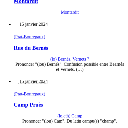
Montardit
Montardit
15 janvier 2024
(Prat-Bonrepaux)
Rue du Bernès
(lo) Bernés, Vernets ?
Prononcer "(lou) Bernés". Confusion possible entre Bearnés
et Vernets. (…)
15 janvier 2024
(Prat-Bonrepaux)
Camp Pruès
(lo,eth) Camp
Prononcer "(lou) Cam". Du latin campu(s) "champ".