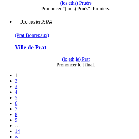
(los,eths) Pruèrs
Prononcer "(lous) Pruès". Pruniers.
15 janvier 2024
(Prat-Bonrepaux)
Ville de Prat
(lo,eth,le) Prat
Prononcer le t final.
1
2
3
4
5
6
7
8
9
…
14
∞