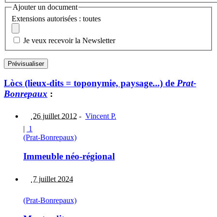
Ajouter un document
Extensions autorisées : toutes
Je veux recevoir la Newsletter
Lòcs (lieux-dits = toponymie, paysage...) de
Prat-
Bonrepaux
:
26 juillet 2012
-
Vincent P.
|
1
(Prat-Bonrepaux)
Immeuble néo-régional
7 juillet 2024
(Prat-Bonrepaux)