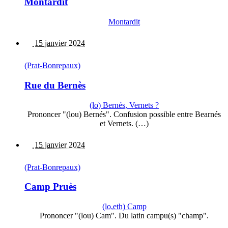
Montardit
Montardit
15 janvier 2024
(Prat-Bonrepaux)
Rue du Bernès
(lo) Bernés, Vernets ?
Prononcer "(lou) Bernés". Confusion possible entre Bearnés
et Vernets. (…)
15 janvier 2024
(Prat-Bonrepaux)
Camp Pruès
(lo,eth) Camp
Prononcer "(lou) Cam". Du latin campu(s) "champ".