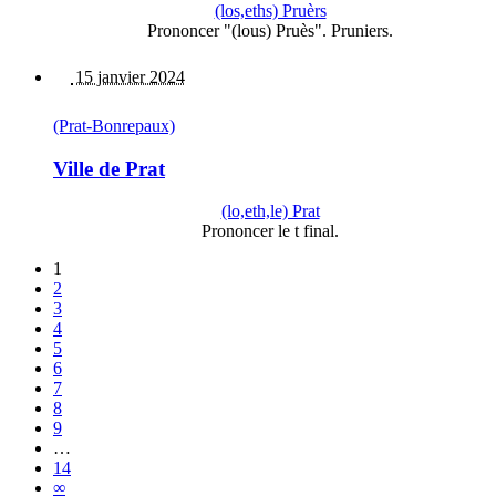
(los,eths) Pruèrs
Prononcer "(lous) Pruès". Pruniers.
15 janvier 2024
(Prat-Bonrepaux)
Ville de Prat
(lo,eth,le) Prat
Prononcer le t final.
1
2
3
4
5
6
7
8
9
…
14
∞