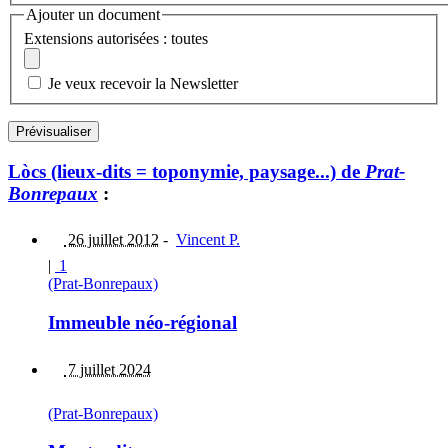
Ajouter un document
Extensions autorisées : toutes
Je veux recevoir la Newsletter
Lòcs (lieux-dits = toponymie, paysage...) de
Prat-
Bonrepaux
:
26 juillet 2012
-
Vincent P.
|
1
(Prat-Bonrepaux)
Immeuble néo-régional
7 juillet 2024
(Prat-Bonrepaux)