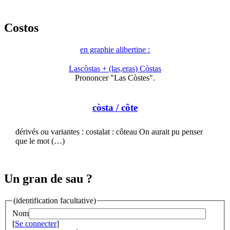
Costos
en graphie alibertine :
Lascòstas + (las,eras) Còstas
Prononcer "Las Còstes".
còsta
/ côte
dérivés ou variantes : costalat : côteau On aurait pu penser
que le mot (…)
Un gran de sau ?
(identification facultative)
Nom
[
Se connecter
]