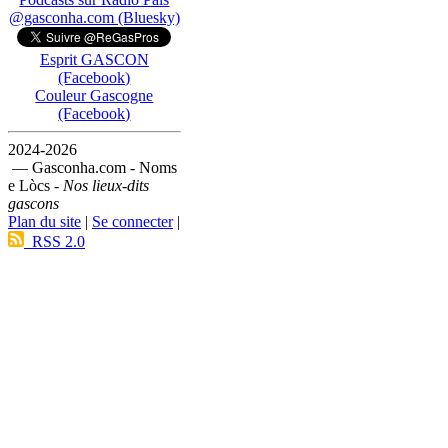
@gasconha.com (Bluesky)
Esprit GASCON
(Facebook)
Couleur Gascogne
(Facebook)
2024-2026
— Gasconha.com - Noms
e Lòcs -
Nos lieux-dits
gascons
Plan du site
|
Se connecter
|
RSS 2.0