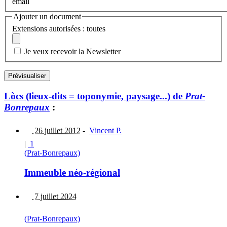
email
Ajouter un document
Extensions autorisées : toutes
Je veux recevoir la Newsletter
Lòcs (lieux-dits = toponymie, paysage...) de
Prat-
Bonrepaux
:
26 juillet 2012
-
Vincent P.
|
1
(Prat-Bonrepaux)
Immeuble néo-régional
7 juillet 2024
(Prat-Bonrepaux)