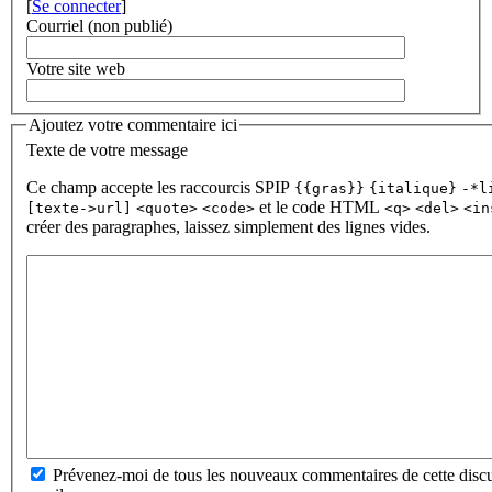
[
Se connecter
]
Courriel (non publié)
Votre site web
Ajoutez votre commentaire ici
Texte de votre message
Ce champ accepte les raccourcis SPIP
{{gras}}
{italique}
-*l
et le code HTML
[texte->url]
<quote>
<code>
<q>
<del>
<in
créer des paragraphes, laissez simplement des lignes vides.
Prévenez-moi de tous les nouveaux commentaires de cette discu