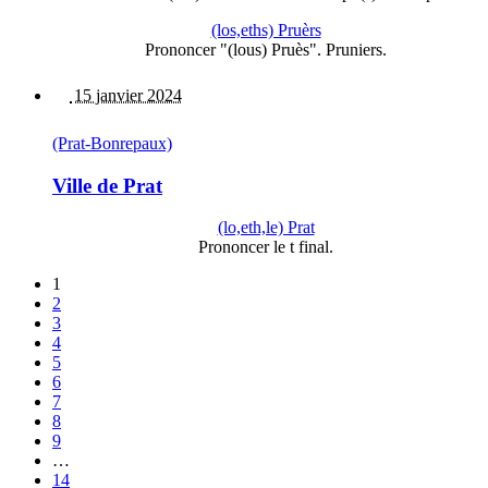
(los,eths) Pruèrs
Prononcer "(lous) Pruès". Pruniers.
15 janvier 2024
(Prat-Bonrepaux)
Ville de Prat
(lo,eth,le) Prat
Prononcer le t final.
1
2
3
4
5
6
7
8
9
…
14