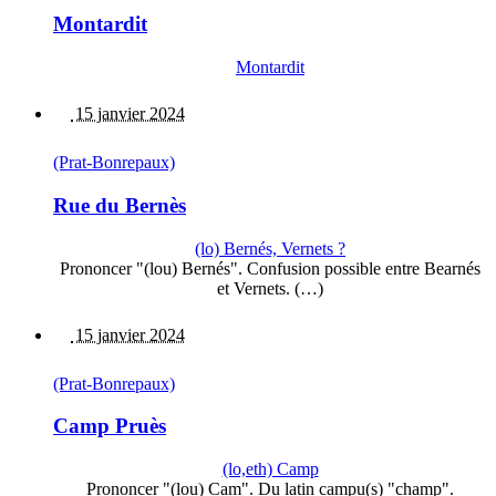
Montardit
Montardit
15 janvier 2024
(Prat-Bonrepaux)
Rue du Bernès
(lo) Bernés, Vernets ?
Prononcer "(lou) Bernés". Confusion possible entre Bearnés
et Vernets. (…)
15 janvier 2024
(Prat-Bonrepaux)
Camp Pruès
(lo,eth) Camp
Prononcer "(lou) Cam". Du latin campu(s) "champ".