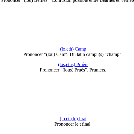
Prononcer "(lou) Bernés". Confusion possible entre Bearnés et Vernet
(lo,eth) Camp
Prononcer "(lou) Cam". Du latin campu(s) "champ".
(los,eths) Pruèrs
Prononcer "(lous) Pruès". Pruniers.
(lo,eth,le) Prat
Prononcer le t final.