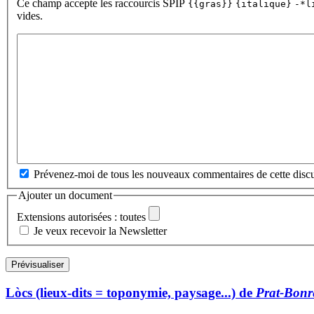
Ce champ accepte les raccourcis SPIP
{{gras}}
{italique}
-*l
vides.
Prévenez-moi de tous les nouveaux commentaires de cette discu
Ajouter un document
Extensions autorisées : toutes
Je veux recevoir la Newsletter
Lòcs (lieux-dits = toponymie, paysage...) de
Prat-Bon