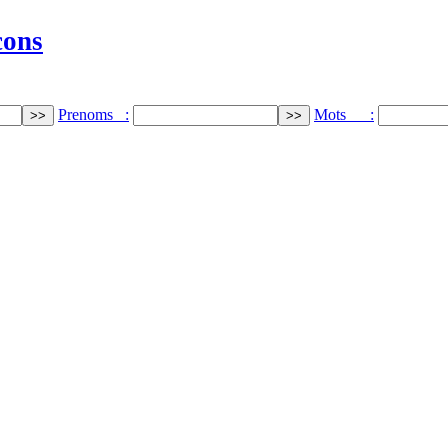
cons
Prenoms :
Mots :