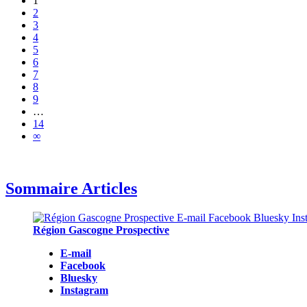
1
2
3
4
5
6
7
8
9
…
14
∞
Sommaire Articles
Région Gascogne Prospective
E-mail
Facebook
Bluesky
Instagram