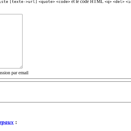
et le code HTML
iste
[texte->url]
<quote>
<code>
<q>
<del>
<i
ssion par email
repaux
: