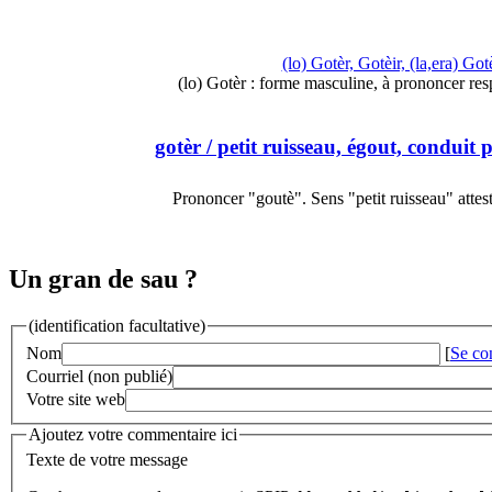
(lo) Gotèr, Gotèir, (la,era) Got
(lo) Gotèr : forme masculine, à prononcer re
gotèr
/ petit ruisseau, égout, conduit
Prononcer "goutè". Sens "petit ruisseau" attes
Un gran de sau ?
(identification facultative)
Nom
[
Se co
Courriel (non publié)
Votre site web
Ajoutez votre commentaire ici
Texte de votre message