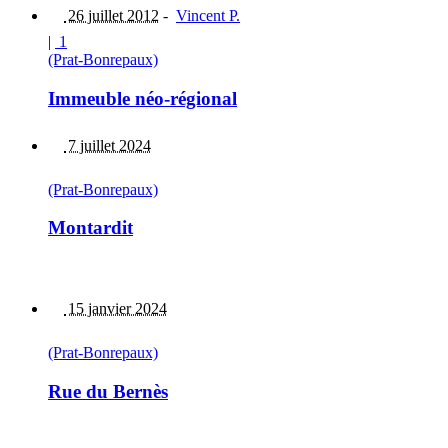
26 juillet 2012
-
Vincent P.
|
1
(Prat-Bonrepaux)
Immeuble néo-régional
7 juillet 2024
(Prat-Bonrepaux)
Montardit
15 janvier 2024
(Prat-Bonrepaux)
Rue du Bernès