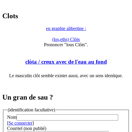
Clots
en graphie alibertine :
(los,eths) Clòts
Prononcer "lous Clòts".
clòta
/ creux avec de l'eau au fond
Le masculin clòt semble exister aussi, avec un sens identique.
Un gran de sau ?
(identification facultative)
Nom
[
Se connecter
]
Courriel (non publié)