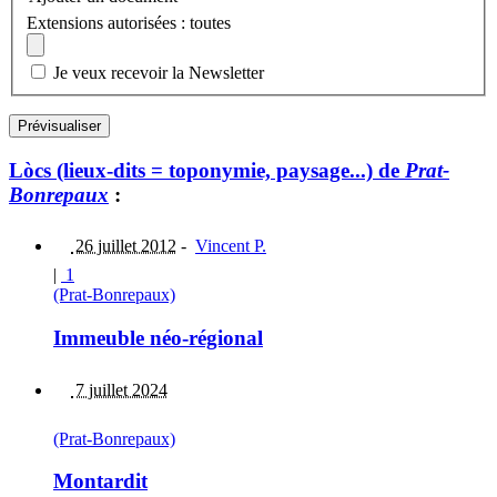
Extensions autorisées : toutes
Je veux recevoir la Newsletter
Lòcs (lieux-dits = toponymie, paysage...) de
Prat-
Bonrepaux
:
26 juillet 2012
-
Vincent P.
|
1
(Prat-Bonrepaux)
Immeuble néo-régional
7 juillet 2024
(Prat-Bonrepaux)
Montardit