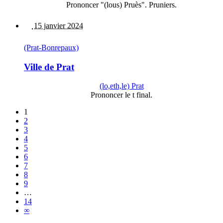
Prononcer "(lous) Pruès". Pruniers.
15 janvier 2024
(Prat-Bonrepaux)
Ville de Prat
(lo,eth,le) Prat
Prononcer le t final.
1
2
3
4
5
6
7
8
9
…
14
∞