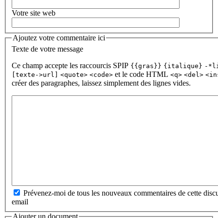
Votre site web
Ajoutez votre commentaire ici
Texte de votre message
Ce champ accepte les raccourcis SPIP
{{gras}}
{italique}
-*l
et le code HTML
[texte->url]
<quote>
<code>
<q>
<del>
<in
créer des paragraphes, laissez simplement des lignes vides.
Prévenez-moi de tous les nouveaux commentaires de cette discu
email
Ajouter un document