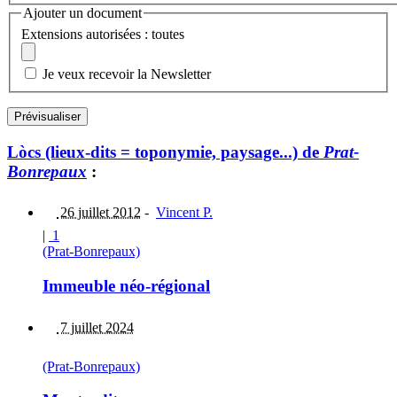
Ajouter un document
Extensions autorisées : toutes
Je veux recevoir la Newsletter
Lòcs (lieux-dits = toponymie, paysage...) de
Prat-
Bonrepaux
:
26 juillet 2012
-
Vincent P.
|
1
(Prat-Bonrepaux)
Immeuble néo-régional
7 juillet 2024
(Prat-Bonrepaux)