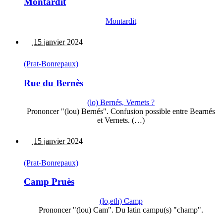
Montardit
Montardit
15 janvier 2024
(Prat-Bonrepaux)
Rue du Bernès
(lo) Bernés, Vernets ?
Prononcer "(lou) Bernés". Confusion possible entre Bearnés
et Vernets. (…)
15 janvier 2024
(Prat-Bonrepaux)
Camp Pruès
(lo,eth) Camp
Prononcer "(lou) Cam". Du latin campu(s) "champ".